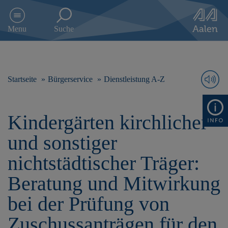
D
i
Menu
Suche
r
e
k
t
z
Startseite
Bürgerservice
Dienstleistung A-Z
u
m
I
Kindergärten kirchlicher
n
h
und sonstiger
a
l
nichtstädtischer Träger:
t
s
Beratung und Mitwirkung
p
r
bei der Prüfung von
i
n
Zuschussanträgen für den
g