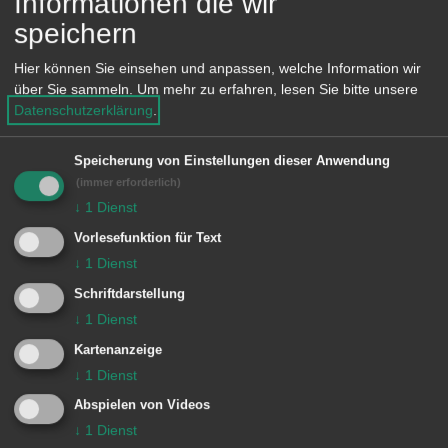
Informationen die wir
speichern
Lage im GIS-Geodatenportal anzeigen
Hier können Sie einsehen und anpassen, welche Information wir
über Sie sammeln.
Um mehr zu erfahren, lesen Sie bitte unsere
Datenschutzerklärung
.
Öffnungszeiten
Speicherung von Einstellungen dieser Anwendung
Montag 8.30 bis 12 Uhr und 14 bis 16
(immer erforderlich)
Uhr
↓
1
Dienst
Dienstag 8.30 bis 12 Uhr und 14 bis 16
Vorlesefunktion für Text
Uhr
↓
1
Dienst
Mittwoch 8.30 bis 12 Uhr
Schriftdarstellung
↓
1
Dienst
Donnerstag 8.30 bis 12 Uhr und 14 bis
Kartenanzeige
18 Uhr
↓
1
Dienst
Freitag 8.30 bis 12 Uhr
Abspielen von Videos
↓
1
Dienst