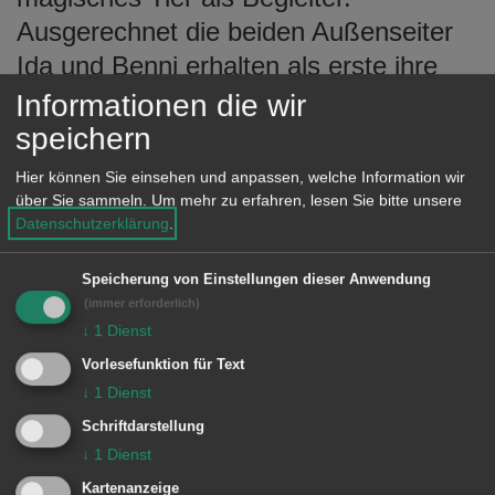
Ausgerechnet die beiden Außenseiter
Ida und Benni erhalten als erste ihre
neuen Gefährten, die ihnen Freunde
Informationen die wir
fürs Leben werden sollen. Ida wird der
speichern
Fuchs Rabbat an die Seite gestellt,
Hier können Sie einsehen und anpassen, welche Information wir
Benni die Schildkröte Henrietta. Als ein
über Sie sammeln.
Um mehr zu erfahren, lesen Sie bitte unsere
Datenschutzerklärung
.
Dieb an der Schule sein Unwesen
treibt, müssen die Freunde trotz
Speicherung von Einstellungen dieser Anwendung
mancher Streitereien
(immer erforderlich)
↓
1
Dienst
zusammenhalten.
Vorlesefunktion für Text
↓
1
Dienst
Schriftdarstellung
INFO:
↓
1
Dienst
Kartenanzeige