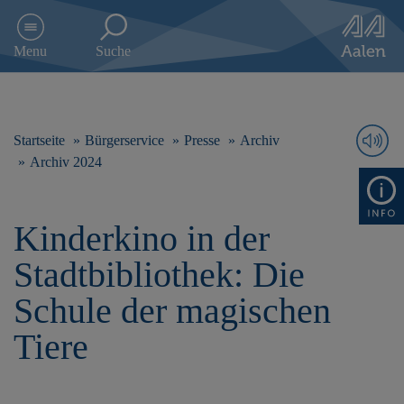
D
i
Menu
Suche
r
e
k
t
z
Startseite
Bürgerservice
Presse
Archiv
u
Archiv 2024
m
I
n
Kinderkino in der
h
a
Stadtbibliothek: Die
l
t
Schule der magischen
s
p
Tiere
r
i
n
g