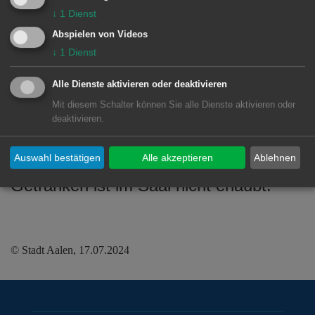
Termin: Freitag, 26. Juli um 15 Uhr in
↓
1
Dienst
der Stadtbibliothek im Torhaus, Paul-
Abspielen von Videos
Ulmschneider-Saal.
↓
1
Dienst
Filmdauer etwa 93 Minuten. Für Kinder
Alle Dienste aktivieren oder deaktivieren
ab 8 Jahre. Eintritt frei. Eine
Mit diesem Schalter können Sie alle Dienste aktivieren oder
Anmeldung ist nicht erforderlich, die
deaktivieren.
Plätze sind jedoch begrenzt. Das
Auswahl bestätigen
Alle akzeptieren
Ablehnen
konsumieren von Speisen und
Getränken ist im Saal nicht erlaubt.
© Stadt Aalen, 17.07.2024