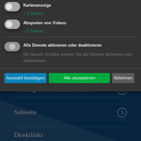
Kartenanzeige
↓
1
Dienst
Unsere Anschrift
Abspielen von Videos
↓
1
Dienst
Rathaus Aalen
Marktplatz 30
Alle Dienste aktivieren oder deaktivieren
73430
Aalen
Mit diesem Schalter können Sie alle Dienste aktivieren oder
deaktivieren.
07361 52-0
presseamt@aalen.de
Auswahl bestätigen
Alle akzeptieren
Ablehnen
Öffnungszeiten Rathaus Aalen
Subwebs
Direktlinks