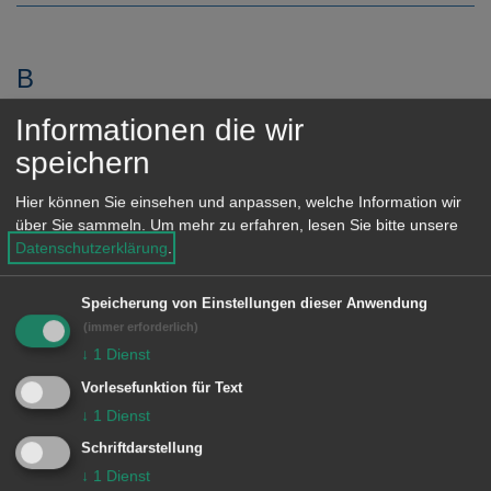
e
n
B
Informationen die wir
Barbarakapelle Unterkochen
speichern
Hier können Sie einsehen und anpassen, welche Information wir
über Sie sammeln.
Um mehr zu erfahren, lesen Sie bitte unsere
C
Datenschutzerklärung
.
Christushaus Waldhausen
Speicherung von Einstellungen dieser Anwendung
(immer erforderlich)
Keine weiteren Einträge vorhanden.
↓
1
Dienst
Vorlesefunktion für Text
↓
1
Dienst
Schriftdarstellung
↓
1
Dienst