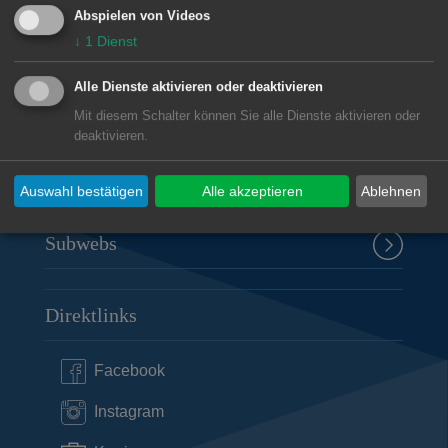
Rathaus Aalen
Abspielen von Videos
Marktplatz 30
↓
1
Dienst
73430
Aalen
07361 52-0
Alle Dienste aktivieren oder deaktivieren
presseamt@aalen.de
Mit diesem Schalter können Sie alle Dienste aktivieren oder
deaktivieren.
Öffnungszeiten Rathaus Aalen
Auswahl bestätigen
Alle akzeptieren
Ablehnen
Subwebs
Direktlinks
Facebook
Instagram