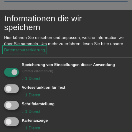
e
n
Informationen die wir
W
speichern
Wallfahrtskirche St. Maria
Hier können Sie einsehen und anpassen, welche Information wir
über Sie sammeln.
Um mehr zu erfahren, lesen Sie bitte unsere
Unterkochen
Datenschutzerklärung
.
Keine weiteren Einträge vorhanden.
Speicherung von Einstellungen dieser Anwendung
(immer erforderlich)
↓
1
Dienst
Vorlesefunktion für Text
↓
1
Dienst
Schriftdarstellung
↓
1
Dienst
Unsere Anschrift
Kartenanzeige
↓
1
Dienst