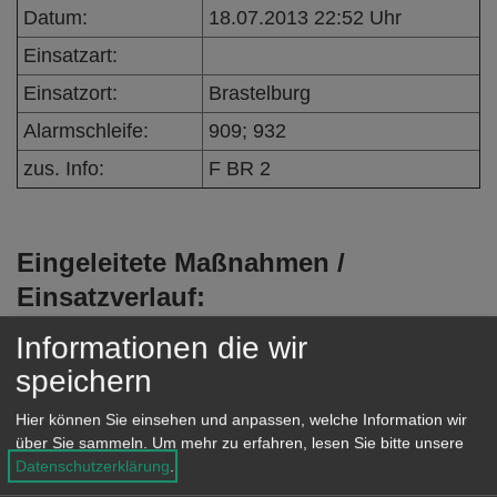
e
Datum:
18.07.2013 22:52 Uhr
n
Einsatzart:
Einsatzort:
Brastelburg
Alarmschleife:
909; 932
zus. Info:
F BR 2
Eingeleitete Maßnahmen /
Einsatzverlauf:
Ein Flächenbrand von etwa 2
Informationen die wir
Quadratmetern wurde mit einem
speichern
Schnellangriff unter Atemschutz
Hier können Sie einsehen und anpassen, welche Information wir
abgelöscht.
über Sie sammeln.
Um mehr zu erfahren, lesen Sie bitte unsere
Datenschutzerklärung
.