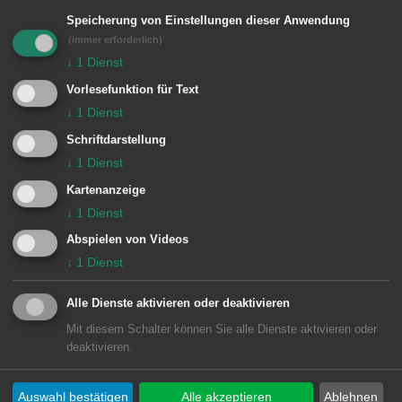
Besondere Vorkommnisse:
Speicherung von Einstellungen dieser Anwendung
(immer erforderlich)
↓
1
Dienst
Einheiten Feuerwehr Aalen:
Vorlesefunktion für Text
↓
1
Dienst
Zugführer vom Dienst
1/11 ELW (ZvD)
Schriftdarstellung
3 Ebnat / Waldhausen
3/23 TLF 16
↓
1
Dienst
Kartenanzeige
↓
1
Dienst
Abspielen von Videos
↓
1
Dienst
Alle Dienste aktivieren oder deaktivieren
Mit diesem Schalter können Sie alle Dienste aktivieren oder
deaktivieren.
Auswahl bestätigen
Alle akzeptieren
Ablehnen