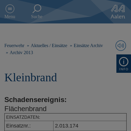
D
i
Menu
Suche
r
e
k
t
z
Feuerwehr
Aktuelles / Einsätze
Einsätze Archiv
u
Archiv 2013
m
I
n
Kleinbrand
h
a
l
t
Schadensereignis:
s
p
Flächenbrand
r
i
EINSATZDATEN:
n
Einsatznr.:
2.013.174
g