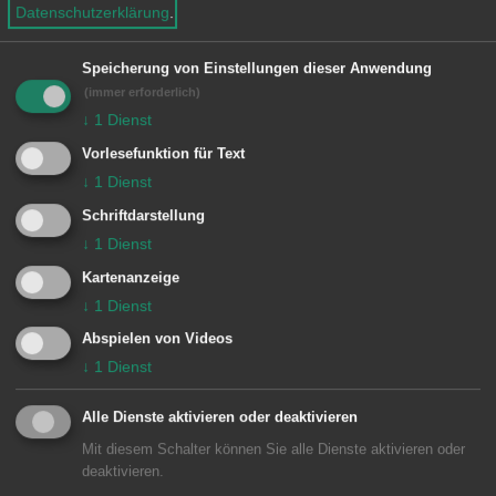
Datenschutzerklärung
.
Besondere Vorkommnisse:
Speicherung von Einstellungen dieser Anwendung
(immer erforderlich)
↓
1
Dienst
Einheiten Feuerwehr Aalen:
Vorlesefunktion für Text
Zugführer vom Dienst
1/11 ELW (ZvD)
↓
1
Dienst
Schriftdarstellung
1 Aalen
1/43 HLF 10
↓
1
Dienst
Bericht der
Schwäpo
Kartenanzeige
↓
1
Dienst
Abspielen von Videos
↓
1
Dienst
Alle Dienste aktivieren oder deaktivieren
Mit diesem Schalter können Sie alle Dienste aktivieren oder
deaktivieren.