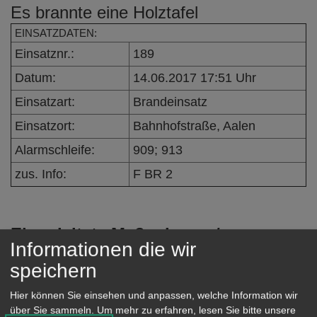
Es brannte eine Holztafel
e
n
EINSATZDATEN:
Einsatznr.:
189
Datum:
14.06.2017 17:51 Uhr
Einsatzart:
Brandeinsatz
Einsatzort:
Bahnhofstraße, Aalen
Alarmschleife:
909; 913
zus. Info:
F BR 2
Eingeleitete Maßnahmen /
Informationen die wir
Einsatzverlauf:
speichern
Beim Eintreffen des ersten Fahrzeuges
Hier können Sie einsehen und anpassen, welche Information wir
war der Brand gelöscht.
über Sie sammeln.
Um mehr zu erfahren, lesen Sie bitte unsere