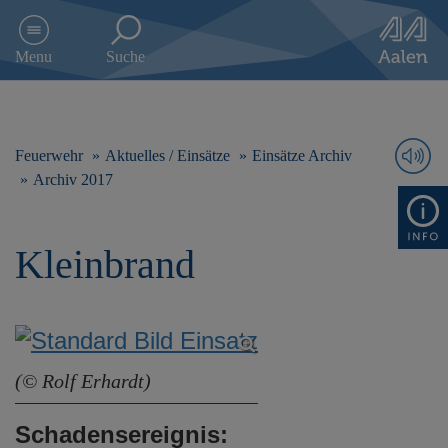
D
i
Menu
Suche
r
e
k
t
z
Feuerwehr
Aktuelles / Einsätze
Einsätze Archiv
u
Archiv 2017
m
I
n
Kleinbrand
h
a
l
t
s
p
r
(© Rolf Erhardt)
i
n
Schadensereignis:
g