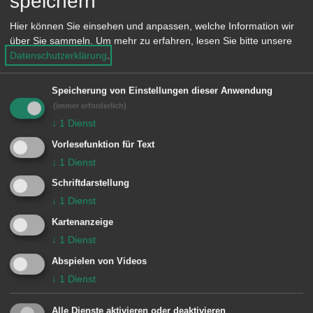
speichern
Stellungnahme des Landesamts für
Verfassungsschutz
Hier können Sie einsehen und anpassen, welche Information wir
über Sie sammeln.
Um mehr zu erfahren, lesen Sie bitte unsere
Hat die zuständige Behörde Bedenken,
Datenschutzerklärung
.
ob Sie persönlich geeignet sind, kann
Speicherung von Einstellungen dieser Anwendung
sie ein
(immer erforderlich)
↓
1
Dienst
amts- oder fachärztliches oder
Vorlesefunktion für Text
ein fachpsychologisches Zeugnis
↓
1
Dienst
verlangen.
Schriftdarstellung
↓
1
Dienst
Kartenanzeige
↓
1
Dienst
Erforderliche Unterlagen
Abspielen von Videos
Personalausweis oder Reisepass (bei
↓
1
Dienst
ausländischen Staatsangehörigen:
Alle Dienste aktivieren oder deaktivieren