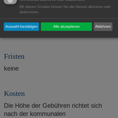
Nationalpass)
Mit diesem Schalter können Sie alle Dienste aktivieren oder
deaktivieren.
möglicherweise ein amts- oder
fachärztliches oder
Auswahl bestätigen
Alle akzeptieren
Ablehnen
fachpsychologisches Zeugnis
Fristen
keine
Kosten
Die Höhe der Gebühren richtet sich
nach der kommunalen