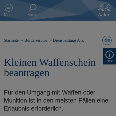
D
i
Menu
Suche
r
e
k
t
z
Startseite
Bürgerservice
Dienstleistung A-Z
u
m
I
Kleinen Waffenschein
n
h
beantragen
a
l
t
s
Für den Umgang mit Waffen oder
p
r
Munition ist in den meisten Fällen eine
i
Erlaubnis erforderlich.
n
g