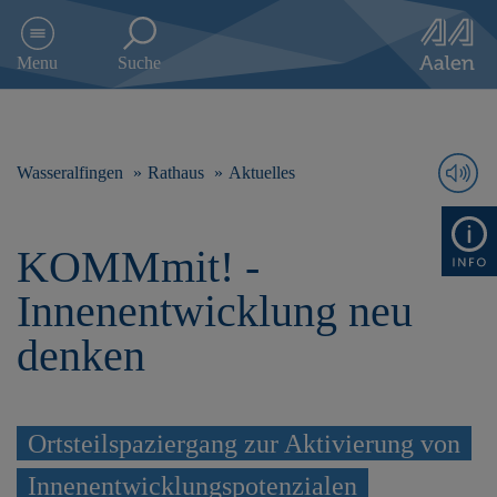
D
i
Menu
Suche
r
e
k
t
z
Wasseralfingen
Rathaus
Aktuelles
u
m
I
KOMMmit! -
n
h
Innenentwicklung neu
a
l
denken
t
s
p
r
Ortsteilspaziergang zur Aktivierung von
i
n
Innenentwicklungspotenzialen
g