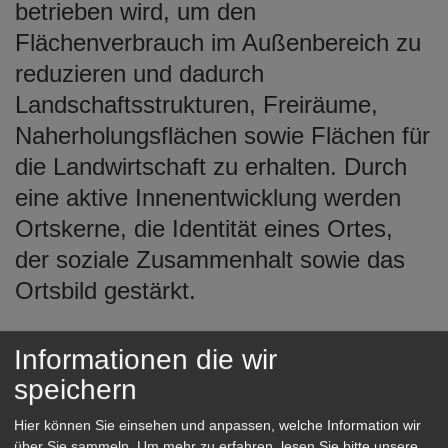
betrieben wird, um den
Flächenverbrauch im Außenbereich zu
reduzieren und dadurch
Landschaftsstrukturen, Freiräume,
Naherholungsflächen sowie Flächen für
die Landwirtschaft zu erhalten. Durch
eine aktive Innenentwicklung werden
Ortskerne, die Identität eines Ortes,
der soziale Zusammenhalt sowie das
Ortsbild gestärkt.
Informationen die wir
Innenentwicklungsideen für
speichern
öffentliche und private Flächen
Hier können Sie einsehen und anpassen, welche Information wir
über Sie sammeln.
Um mehr zu erfahren, lesen Sie bitte unsere