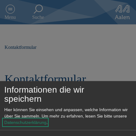
D
i
Menu
Suche
r
e
k
t
z
Kontaktformular
u
m
I
n
Kontaktformular
h
a
Informationen die wir
l
t
speichern
s
p
Hier können Sie einsehen und anpassen, welche Information wir
r
über Sie sammeln.
Um mehr zu erfahren, lesen Sie bitte unsere
i
Datenschutzerklärung
.
Unsere Anschrift
n
g