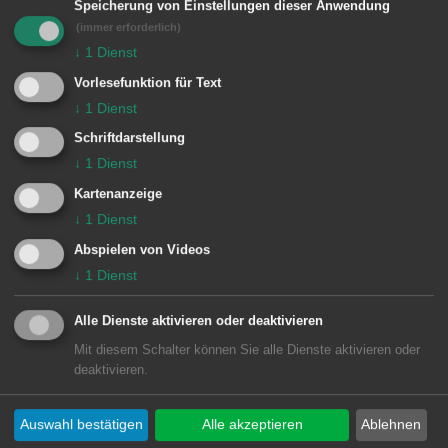
Speicherung von Einstellungen dieser Anwendung
e
Rathaus Aalen
(immer erforderlich)
n
Marktplatz 30
↓
1
Dienst
73430
Aalen
Vorlesefunktion für Text
07361 52-0
↓
1
Dienst
presseamt@aalen.de
Schriftdarstellung
↓
1
Dienst
Öffnungszeiten Rathaus Aalen
Kartenanzeige
↓
1
Dienst
Abspielen von Videos
Subwebs
↓
1
Dienst
Alle Dienste aktivieren oder deaktivieren
Direktlinks
Mit diesem Schalter können Sie alle Dienste aktivieren oder
deaktivieren.
Facebook
Auswahl bestätigen
Alle akzeptieren
Ablehnen
Instagram