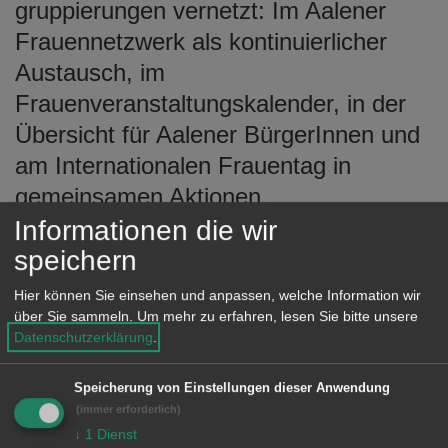
gruppierungen vernetzt: Im Aalener
e
n
Frauennetzwerk als kontinuierlicher
Austausch, im
Frauenveranstaltungskalender, in der
Übersicht für Aalener BürgerInnen und
am Internationalen Frauentag in
gemeinsamen Aktionen.
Informationen die wir
speichern
Unsere Anschrift
Hier können Sie einsehen und anpassen, welche Information wir
über Sie sammeln.
Um mehr zu erfahren, lesen Sie bitte unsere
Rathaus
Datenschutzerklärung
.
Marktplatz 30
Speicherung von Einstellungen dieser Anwendung
73430 Aalen
(immer erforderlich)
↓
1
Dienst
Lage im GIS-Geodatenportal anzeigen