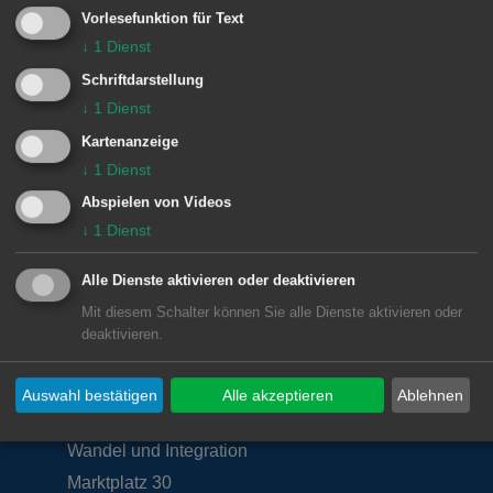
Vorlesefunktion für Text
↓
1
Dienst
Schriftdarstellung
Zuständige Dienststellen
↓
1
Dienst
Kartenanzeige
Amt für Chancengleichheit,
↓
1
Dienst
demografischen Wandel und
Abspielen von Videos
Integration
↓
1
Dienst
Alle Dienste aktivieren oder deaktivieren
Mit diesem Schalter können Sie alle Dienste aktivieren oder
deaktivieren.
Unsere Anschrift
Auswahl bestätigen
Alle akzeptieren
Ablehnen
Amt für Chancengleichheit, demografischen
Wandel und Integration
Marktplatz 30