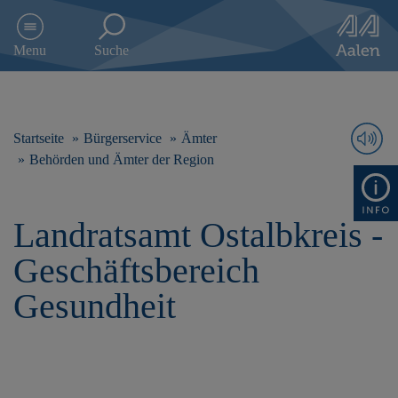
D
i
Menu
Suche
r
e
k
t
z
Startseite
Bürgerservice
Ämter
u
Behörden und Ämter der Region
m
I
n
Landratsamt Ostalbkreis -
h
a
Geschäftsbereich
l
t
Gesundheit
s
p
r
i
n
g