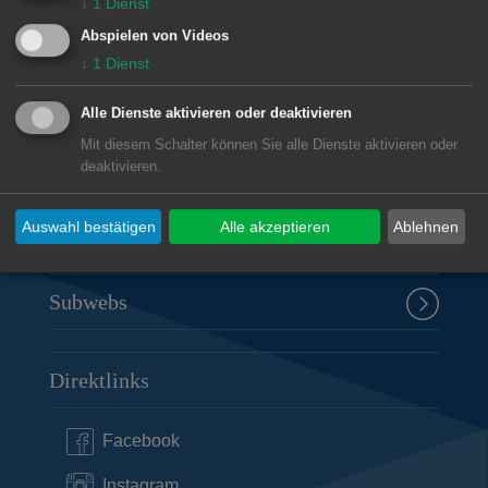
↓
1
Dienst
Abspielen von Videos
Rathaus Aalen
↓
1
Dienst
Marktplatz 30
73430
Aalen
Alle Dienste aktivieren oder deaktivieren
07361 52-0
Mit diesem Schalter können Sie alle Dienste aktivieren oder
presseamt@aalen.de
deaktivieren.
Öffnungszeiten Rathaus Aalen
Auswahl bestätigen
Alle akzeptieren
Ablehnen
Subwebs
Direktlinks
Facebook
Instagram