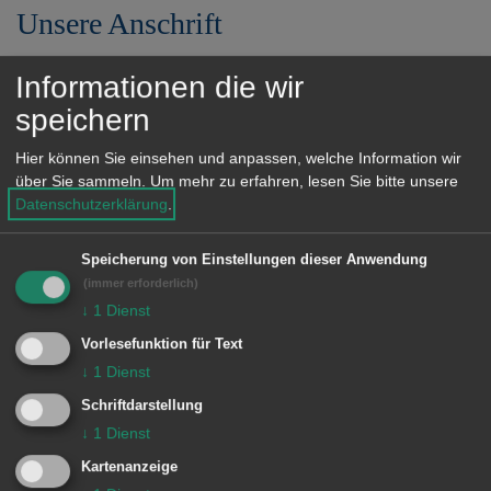
e
Unsere Anschrift
n
Julius-Bausch-Straße 12
Informationen die wir
73430 Aalen
speichern
Telefon: 07361 503-1120
Hier können Sie einsehen und anpassen, welche Information wir
über Sie sammeln.
Um mehr zu erfahren, lesen Sie bitte unsere
Fax: 07361 503-1155
Datenschutzerklärung
.
E-Mail:
gesundheitsamt@ostalbkreis.de
Speicherung von Einstellungen dieser Anwendung
Lage im GIS-Geodatenportal anzeigen
(immer erforderlich)
↓
1
Dienst
Vorlesefunktion für Text
↓
1
Dienst
Schriftdarstellung
↓
1
Dienst
Kartenanzeige
Unsere Anschrift