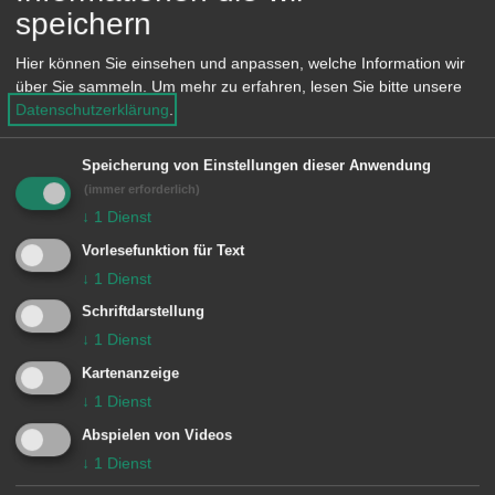
e
speichern
n
Hier können Sie einsehen und anpassen, welche Information wir
Einrichtung
über Sie sammeln.
Um mehr zu erfahren, lesen Sie bitte unsere
Datenschutzerklärung
.
Rechnungsprüfungsamt
Speicherung von Einstellungen dieser Anwendung
(immer erforderlich)
↓
1
Dienst
Vorlesefunktion für Text
↓
1
Dienst
Unsere Anschrift
Schriftdarstellung
↓
1
Dienst
Rechnungsprüfungsamt
Marktplatz 30
Kartenanzeige
↓
1
Dienst
73430
Aalen
07361 52-1606
Abspielen von Videos
rechnungspruefungsamt@aalen.de
↓
1
Dienst