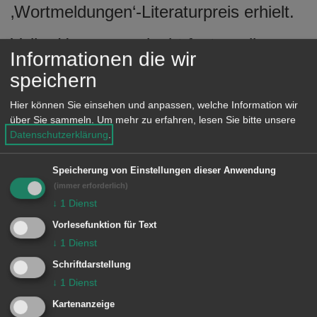
‚Wortmeldungen‘-Literaturpreis erhielt.
Volha Hapeyeva glaubt fest an die
Informationen die wir
Macht der Poesie, auch und gerade in
speichern
politisch schwierigen Zeiten. Ihre Texte
Hier können Sie einsehen und anpassen, welche Information wir
sind Ausdruck ihrer Faszination für die
über Sie sammeln.
Um mehr zu erfahren, lesen Sie bitte unsere
Vielfalt und den Reichtum von Sprache,
Datenschutzerklärung
.
aber sie sprechen auch vom Schmerz
Speicherung von Einstellungen dieser Anwendung
über den Verlust der Heimat.
(immer erforderlich)
„traurigkeit wird meine eintrittskarte
↓
1
Dienst
zum vollmond | verzweiflung meine
Vorlesefunktion für Text
landkarte ins gebirge sein“, heißt es in
↓
1
Dienst
einem ihrer Gedichte über ihr
Schriftdarstellung
unfreiwilliges Nomadentum.
↓
1
Dienst
Kartenanzeige