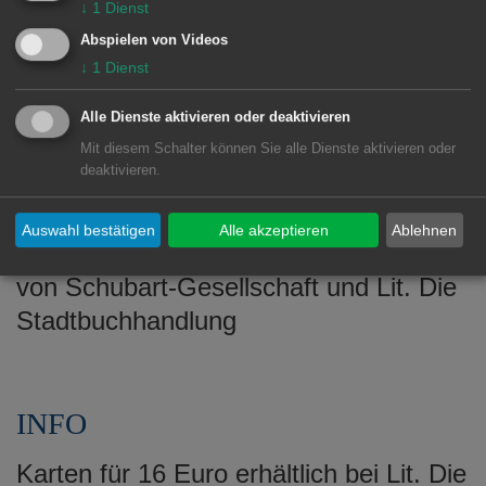
In ihrem soeben erschienenen
↓
1
Dienst
‚Wörterbuch einer Nomadin‘, einem Mix
Abspielen von Videos
aus Essay und Poesie, nimmt sie
↓
1
Dienst
einzelne, oft unscheinbare Wörter ins
Alle Dienste aktivieren oder deaktivieren
Visier und denkt, von ihnen ausgehend,
Mit diesem Schalter können Sie alle Dienste aktivieren oder
über Sprache, Identität und kulturelle
deaktivieren.
Zugehörigkeit nach.
Auswahl bestätigen
Alle akzeptieren
Ablehnen
Volha Hapeyeva folgt einer Einladung
von Schubart-Gesellschaft und Lit. Die
Stadtbuchhandlung
INFO
Karten für 16 Euro erhältlich bei Lit. Die