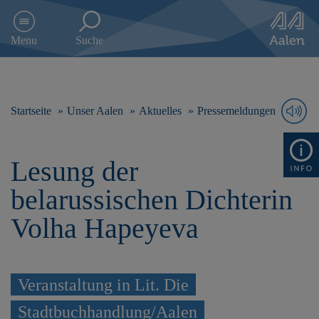
D
i
Menu
Suche
r
e
k
t
z
Startseite
Unser Aalen
Aktuelles
Pressemeldungen
u
m
I
Lesung der
n
h
belarussischen Dichterin
a
l
Volha Hapeyeva
t
s
p
r
Veranstaltung in Lit. Die
i
n
Stadtbuchhandlung/Aalen
g