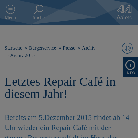
D
i
Menu
Suche
r
e
k
t
z
Startseite
Bürgerservice
Presse
Archiv
u
Archiv 2015
m
I
n
Letztes Repair Café in
h
a
diesem Jahr!
l
t
s
p
Bereits am 5.Dezember 2015 findet ab 14
r
i
Uhr wieder ein Repair Café mit der
n
g
ganzen Reparaturvielfalt im Haus der