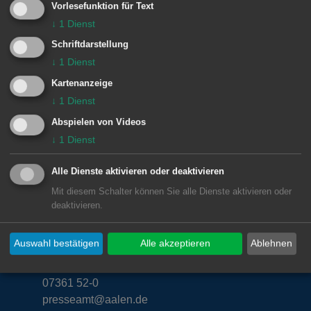
zuzuschauen, dazuzulernen, zu
Vorlesefunktion für Text
schnacken, Kaffee und Kuchen zu
↓
1
Dienst
genießen…!
Schriftdarstellung
↓
1
Dienst
Kartenanzeige
↓
1
Dienst
© Stadt Aalen, 02.01.2015
Abspielen von Videos
↓
1
Dienst
Alle Dienste aktivieren oder deaktivieren
Unsere Anschrift
Mit diesem Schalter können Sie alle Dienste aktivieren oder
deaktivieren.
Rathaus Aalen
Marktplatz 30
Auswahl bestätigen
Alle akzeptieren
Ablehnen
73430
Aalen
07361 52-0
presseamt@aalen.de