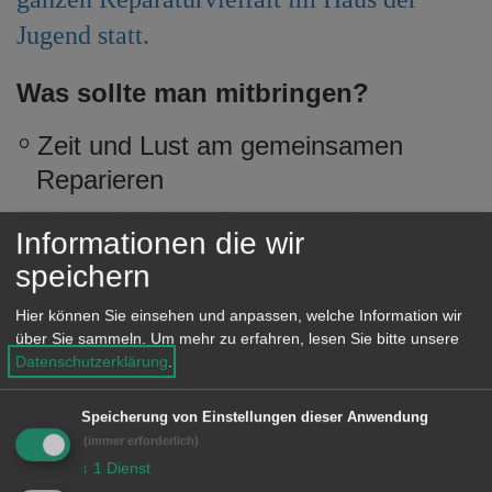
e
Jugend statt.
n
Was sollte man mitbringen?
Zeit und Lust am gemeinsamen
Reparieren
einen defekten Gegenstand
Informationen die wir
das zugehörige Netzteil
speichern
weitere notwendige Kabel
Hier können Sie einsehen und anpassen, welche Information wir
über Sie sammeln.
Um mehr zu erfahren, lesen Sie bitte unsere
Ersatzteile, sofern diese zur
Datenschutzerklärung
.
Reparatur gebraucht werden
Speicherung von Einstellungen dieser Anwendung
Natürlich ist auch jede/r ohne defekten
(immer erforderlich)
Gegenstand sehr herzlich willkommen
↓
1
Dienst