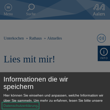
D
i
Menu
Suche
r
e
k
t
z
Unterkochen
Rathaus
Aktuelles
u
m
I
Lies mit mir!
n
h
a
l
t
Informationen die wir
s
speichern
p
© Stadt Aalen, 09.04.2019
r
Hier können Sie einsehen und anpassen, welche Information wir
i
über Sie sammeln.
Um mehr zu erfahren, lesen Sie bitte unsere
n
Datenschutzerklärung
.
g