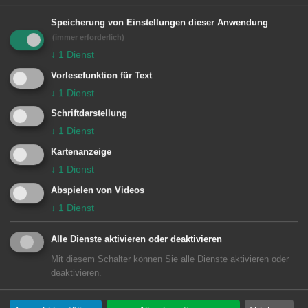
e
Unsere Anschrift
Speicherung von Einstellungen dieser Anwendung
n
(immer erforderlich)
Rathaus Aalen
↓
1
Dienst
Marktplatz 30
Vorlesefunktion für Text
73430
Aalen
↓
1
Dienst
07361 52-0
Schriftdarstellung
presseamt@aalen.de
↓
1
Dienst
Kartenanzeige
Öffnungszeiten Rathaus Aalen
↓
1
Dienst
Abspielen von Videos
↓
1
Dienst
Subwebs
Alle Dienste aktivieren oder deaktivieren
Mit diesem Schalter können Sie alle Dienste aktivieren oder
Direktlinks
deaktivieren.
Facebook