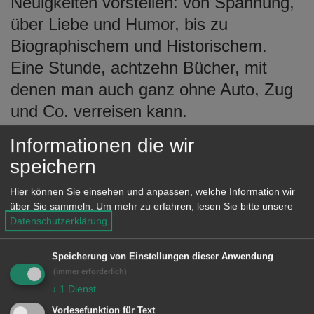
Neuigkeiten vorstellen: von Spannung,
e
über Liebe und Humor, bis zu
n
Biographischem und Historischem.
Eine Stunde, achtzehn Bücher, mit
denen man auch ganz ohne Auto, Zug
und Co. verreisen kann.
Informationen die wir
speichern
INFO
Hier können Sie einsehen und anpassen, welche Information wir
über Sie sammeln.
Um mehr zu erfahren, lesen Sie bitte unsere
Der Literatur-Treff findet am Dienstag,
Datenschutzerklärung
.
1. Juli, um 17 Uhr im 1. Obergeschoss
der Stadtbibliothek statt. Der Eintritt ist
Speicherung von Einstellungen dieser Anwendung
frei, eine Anmeldung nicht erforderlich.
(immer erforderlich)
↓
1
Dienst
Vorlesefunktion für Text