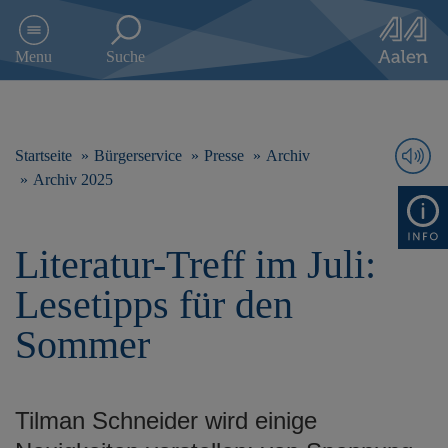
D
i
Menu
Suche
r
e
k
t
z
Startseite
Bürgerservice
Presse
Archiv
u
Archiv 2025
m
I
n
Literatur-Treff im Juli:
h
a
Lesetipps für den
l
t
Sommer
s
p
r
i
Tilman Schneider wird einige
n
g