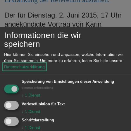
e
n
Der für Dienstag, 2. Juni 2015, 17 Uhr
angekündigte Vortrag von Karin
Burgenmeister über Marlene
Informationen die wir
Streeruwitz’ Roman „Nachkommen“ im
speichern
Rahmen der Reihe „Literatur-Treff“ der
Hier können Sie einsehen und anpassen, welche Information wir
Stadtbibliothek im Torhaus fällt wegen
über Sie sammeln.
Um mehr zu erfahren, lesen Sie bitte unsere
Datenschutzerklärung
.
einer Erkrankung der Referentin aus.
Er wird zu einem späteren Termin
Speicherung von Einstellungen dieser Anwendung
(immer erforderlich)
nachgeholt.
↓
1
Dienst
Vorlesefunktion für Text
↓
1
Dienst
© Stadt Aalen, 01.06.2015
Schriftdarstellung
↓
1
Dienst