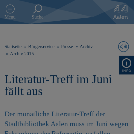
D
i
Menu
Suche
r
e
k
t
z
Startseite
Bürgerservice
Presse
Archiv
u
Archiv 2015
m
I
n
Literatur-Treff im Juni
h
a
fällt aus
l
t
s
p
Der monatliche Literatur-Treff der
r
i
Stadtbibliothek Aalen muss im Juni wegen
n
g
Erkrankung der Referentin ausfallen.