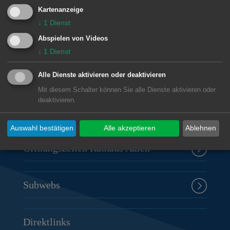
Kartenanzeige
↓
1
Dienst
Unsere Anschrift
Abspielen von Videos
↓
1
Dienst
Rathaus Aalen
Alle Dienste aktivieren oder deaktivieren
Marktplatz 30
Mit diesem Schalter können Sie alle Dienste aktivieren oder
73430
Aalen
deaktivieren.
07361 52-0
presseamt@aalen.de
Auswahl bestätigen
Alle akzeptieren
Ablehnen
Öffnungszeiten Rathaus Aalen
Subwebs
Direktlinks