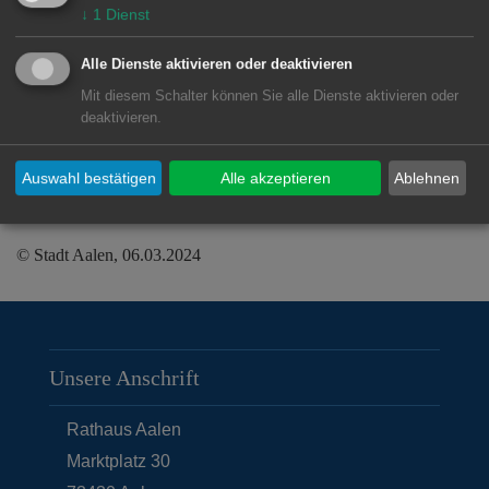
Gemeindehaus Albert-Schweitzer-Haus
↓
1
Dienst
(Otto-Hahn-Str. 55) in Unterkochen
vor.
Alle Dienste aktivieren oder deaktivieren
Mit diesem Schalter können Sie alle Dienste aktivieren oder
Der Eintritt ist wie immer frei, eine
deaktivieren.
Anmeldung nicht erforderlich.
Auswahl bestätigen
Alle akzeptieren
Ablehnen
© Stadt Aalen, 06.03.2024
Unsere Anschrift
Rathaus Aalen
Marktplatz 30