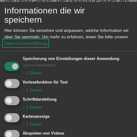
Feldbiologin in Kanada verbracht hat,
Informationen die wir
und zeigt, wie sich die ehemalige
speichern
Spitzensportlerin in extremen
Hier können Sie einsehen und anpassen, welche Information wir
Situationen bewährt, wie sie Tieren und
über Sie sammeln.
Um mehr zu erfahren, lesen Sie bitte unsere
Datenschutzerklärung
.
Menschen begegnet und gewährt
Einblick in gesellschaftliche und
Speicherung von Einstellungen dieser Anwendung
politische Entscheidungen.
(immer erforderlich)
↓
1
Dienst
Vorlesefunktion für Text
↓
1
Dienst
INFO:
Schriftdarstellung
↓
1
Dienst
Am Dienstag, 19. März, 9 Uhr stellt Lic.
Kartenanzeige
phil. Uta Widmann das Buch im
↓
1
Dienst
Literaturfrühstück im Evangelischen
Abspielen von Videos