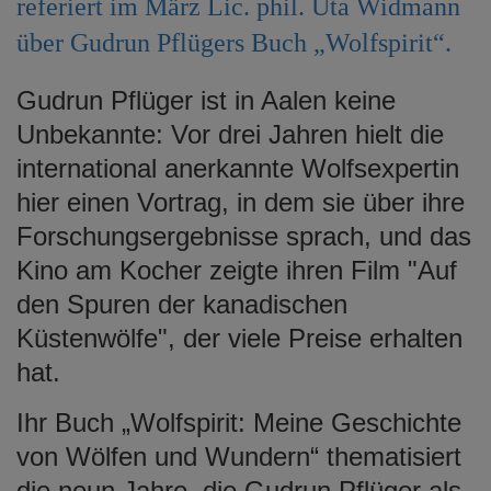
referiert im März Lic. phil. Uta Widmann
e
über Gudrun Pflügers Buch „Wolfspirit“.
n
Gudrun Pflüger ist in Aalen keine
Unbekannte: Vor drei Jahren hielt die
international anerkannte Wolfsexpertin
hier einen Vortrag, in dem sie über ihre
Forschungsergebnisse sprach, und das
Kino am Kocher zeigte ihren Film "Auf
den Spuren der kanadischen
Küstenwölfe", der viele Preise erhalten
hat.
Ihr Buch „Wolfspirit: Meine Geschichte
von Wölfen und Wundern“ thematisiert
die neun Jahre, die Gudrun Pflüger als