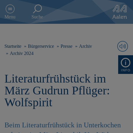
D
i
Menu
Suche
r
e
k
t
z
Startseite
Bürgerservice
Presse
Archiv
u
Archiv 2024
m
I
n
Literaturfrühstück im
h
a
März Gudrun Pflüger:
l
t
Wolfspirit
s
p
r
i
Beim Literaturfrühstück in Unterkochen
n
g