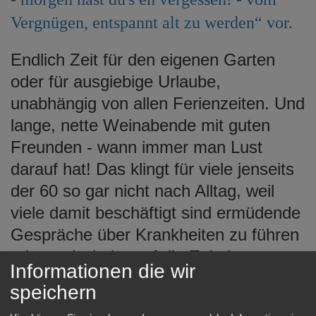
e
Vergnügen, entspannt alt zu werden“ vor.
n
Endlich Zeit für den eigenen Garten
oder für ausgiebige Urlaube,
unabhängig von allen Ferienzeiten. Und
lange, nette Weinabende mit guten
Freunden - wann immer man Lust
darauf hat! Das klingt für viele jenseits
der 60 so gar nicht nach Alltag, weil
viele damit beschäftigt sind ermüdende
Gespräche über Krankheiten zu führen
oder mal wieder auf die Enkel
Informationen die wir
aufzupassen, weil deren Eltern etwas
speichern
dazwischengekommen ist.