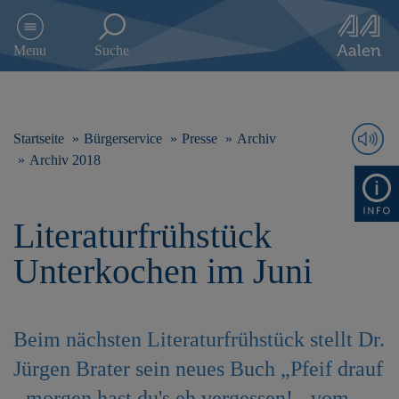
D
i
Menu
Suche
r
e
k
t
z
Startseite
Bürgerservice
Presse
Archiv
u
Archiv 2018
m
I
n
Literaturfrühstück
h
a
Unterkochen im Juni
l
t
s
p
Beim nächsten Literaturfrühstück stellt Dr.
r
i
Jürgen Brater sein neues Buch „Pfeif drauf
n
g
- morgen hast du's eh vergessen! - vom