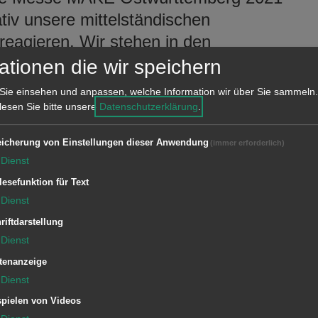
ativ unsere mittelständischen
reagieren. Wir stehen in den
chnellstmöglich nach“, erklärte OB
ationen die wir speichern
Sie einsehen und anpassen, welche Information wir über Sie sammeln.
 lesen Sie bitte unsere
Datenschutzerklärung
.
 Ostwürttemberg verschieben zu
starkes Signal des Aufbruchs und ein
icherung von Einstellungen dieser Anwendung
(immer erforderlich)
regionalen Wirtschaft und der größten
Dienst
 erklärt Aalens Wirtschaftsförderer
lesefunktion für Text
Dienst
mit allen beteiligten Partnern und
riftdarstellung
sste diese Entscheidung aber nun so
Dienst
tenanzeige
 dem Campus der Hochschule Aalen ist
Dienst
 notwendiger Hygienemaßnahmen eine
pielen von Videos