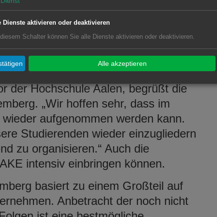
Dienst
setzung der MAKE mit derartigen
en ist aber nahezu unmöglich“, sagt
e Dienste aktivieren oder deaktivieren
zeit noch infrage, ob die Räumlichkeiten
 diesem Schalter können Sie alle Dienste aktivieren oder deaktivieren.
nter Corona-Aspekten überhaupt für
erfügung stehen.
tätigen
Alle akzeptieren
or der Hochschule Aalen, begrüßt die
berg. „Wir hoffen sehr, dass im
eb wieder aufgenommen werden kann.
unsere Studierenden wieder einzugliedern
d zu organisieren.“ Auch die
MAKE intensiv einbringen können.
berg basiert zu einem Großteil auf
ternehmen. Anbetracht der noch nicht
Folgen ist eine bestmögliche