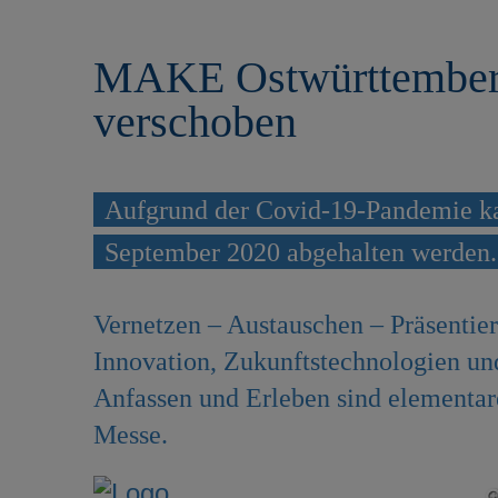
r
e
i
n
MAKE Ostwürttemberg
n
g
verschoben
e
n
Aufgrund der Covid-19-Pandemie ka
September 2020 abgehalten werden.
Vernetzen – Austauschen – Präsentie
Innovation, Zukunftstechnologien un
Anfassen und Erleben sind elementare
Messe.