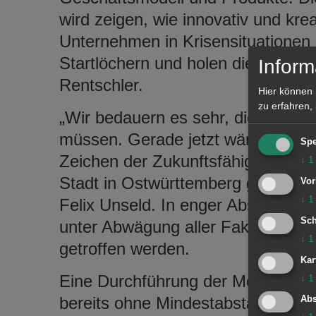
wird zeigen, wie innovativ und kre
Unternehmen in Krisensituationen 
Startlöchern und holen die MAKE s
Inform
Rentschler.
Hier können 
zu erfahren,
„Wir bedauern es sehr, die MAKE
müssen. Gerade jetzt wäre es ein 
Spe
Zeichen der Zukunftsfähigkeit der 
↓
1
Stadt in Ostwürttemberg gewesen“,
Vor
↓
1
Felix Unseld. In enger Abstimmung 
Sch
unter Abwägung aller Faktoren mu
↓
1
getroffen werden.
Kar
Eine Durchführung der Messe auf
↓
1
bereits ohne Mindestabstand und
Abs