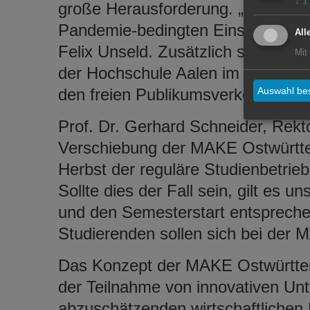
↓
1
große Herausforderung. „Eine Um
Pandemie-bedingten Einschränkung
All
Felix Unseld. Zusätzlich steht der
Mit
der Hochschule Aalen im Herbst u
den freien Publikumsverkehr zur V
Auswahl bes
Prof. Dr. Gerhard Schneider, Rekt
Verschiebung der MAKE Ostwürttem
Herbst der reguläre Studienbetri
Sollte dies der Fall sein, gilt es 
und den Semesterstart entsprechen
Studierenden sollen sich bei der 
Das Konzept der MAKE Ostwürttem
der Teilnahme von innovativen Un
abzuschätzenden wirtschaftlichen 