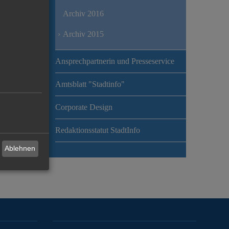
Archiv 2016
Archiv 2015
Ansprechpartnerin und Presseservice
Amtsblatt "Stadtinfo"
Corporate Design
Redaktionsstatut StadtInfo
Ablehnen