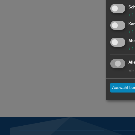
Sch
↓
1
Kar
↓
1
Abs
↓
1
All
Mit
Auswahl bes