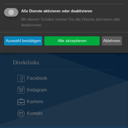
Marktplatz 30
73430
Aalen
Alle Dienste aktivieren oder deaktivieren
07361 52-1248
Mit diesem Schalter können Sie alle Dienste aktivieren oder
amt-fuer-soziales@aalen.de
deaktivieren.
Auswahl bestätigen
Alle akzeptieren
Ablehnen
Subwebs
Direktlinks
Facebook
Instagram
Karriere
Kontakt