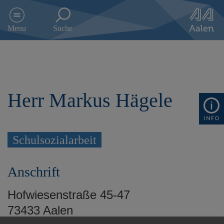
D
i
Menu
Suche
r
e
k
t
z
u
Herr Markus Hägele
m
I
n
h
a
Schulsozialarbeit
l
t
s
Anschrift
p
r
Hofwiesenstraße 45-47
i
73433 Aalen
n
g