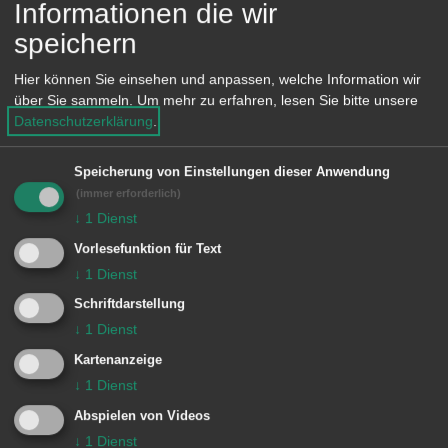
Informationen die wir
Telefon: 07361 9771120
e
n
speichern
E-Mail:
schulsozialarbeit-kks@aalen.de
Hier können Sie einsehen und anpassen, welche Information wir
über Sie sammeln.
Um mehr zu erfahren, lesen Sie bitte unsere
Datenschutzerklärung
.
Einrichtungen
Speicherung von Einstellungen dieser Anwendung
Karl-Kessler-Schule
(immer erforderlich)
↓
1
Dienst
Schulsozialarbeit
Vorlesefunktion für Text
↓
1
Dienst
Schriftdarstellung
↓
1
Dienst
Kartenanzeige
Unsere Anschrift
↓
1
Dienst
Abspielen von Videos
Schulsozialarbeit
↓
1
Dienst