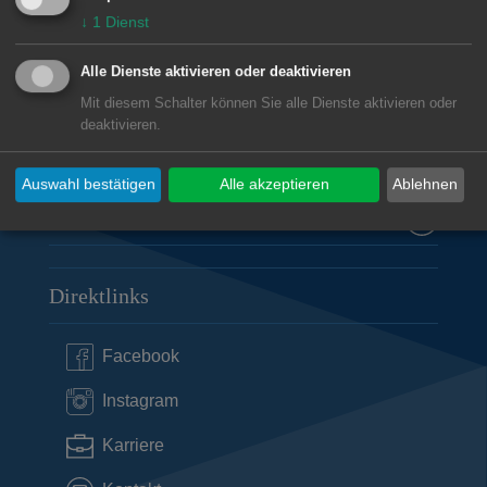
↓
1
Dienst
Langertschule
Egerlandstraße 26
Alle Dienste aktivieren oder deaktivieren
73431
Aalen
Mit diesem Schalter können Sie alle Dienste aktivieren oder
deaktivieren.
07361 931732
poststelle@04125635.schule.bwl.de
Auswahl bestätigen
Alle akzeptieren
Ablehnen
Subwebs
Direktlinks
Facebook
Instagram
Karriere