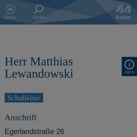
D
i
Menu
Suche
r
e
k
t
z
u
Herr Matthias
m
I
Lewandowski
n
h
a
l
t
Schulleiter
s
p
Anschrift
r
i
n
Egerlandstraße 26
g