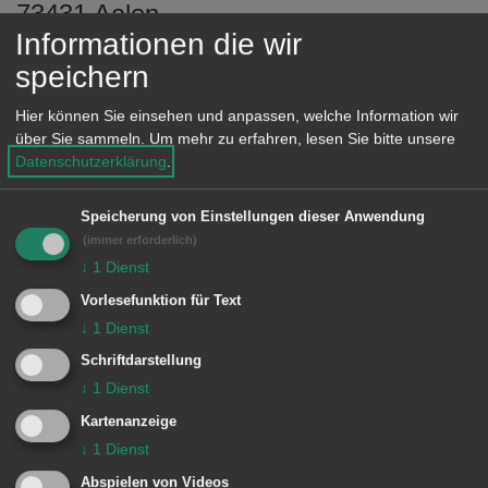
73431 Aalen
e
Informationen die wir
n
Telefon: 07361 931732
speichern
Fax: 07361 931800
Hier können Sie einsehen und anpassen, welche Information wir
E-Mail:
über Sie sammeln.
Um mehr zu erfahren, lesen Sie bitte unsere
poststelle@04125635.schule.bwl.de
Datenschutzerklärung
.
Speicherung von Einstellungen dieser Anwendung
(immer erforderlich)
Einrichtung
↓
1
Dienst
Vorlesefunktion für Text
Langertschule
↓
1
Dienst
Schriftdarstellung
↓
1
Dienst
Kartenanzeige
↓
1
Dienst
Unsere Anschrift
Abspielen von Videos