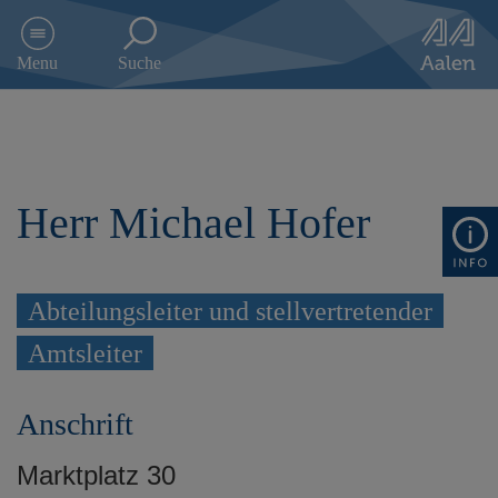
D
i
Menu
Suche
r
e
k
t
z
u
Herr Michael Hofer
m
I
n
h
a
Abteilungsleiter und stellvertretender
l
Amtsleiter
t
s
p
Anschrift
r
i
n
Marktplatz 30
g