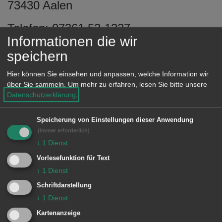
73430 Aalen
e
n
Telefon: 07361 52-1227
Informationen die wir
E-Mail:
it@aalen.de
speichern
Hier können Sie einsehen und anpassen, welche Information wir
über Sie sammeln.
Um mehr zu erfahren, lesen Sie bitte unsere
Einrichtungen
Datenschutzerklärung
.
Amt für IT und Digitalisierung
Speicherung von Einstellungen dieser Anwendung
(immer erforderlich)
Infrastruktur
↓
1
Dienst
Vorlesefunktion für Text
↓
1
Dienst
Schriftdarstellung
↓
1
Dienst
Unsere Anschrift
Kartenanzeige