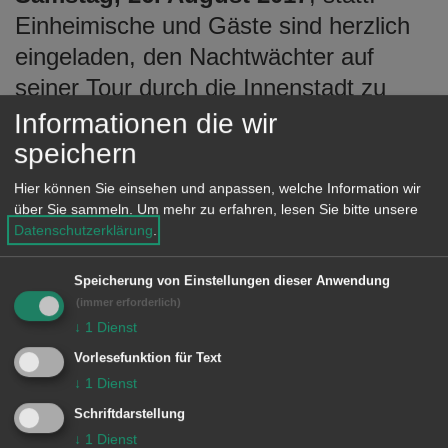
e
Einheimische und Gäste sind herzlich
n
eingeladen, den Nachtwächter auf
seiner Tour durch die Innenstadt zu
begleiten.
Informationen die wir
speichern
Beginn ist jeweils um 21.30 Uhr vor
Hier können Sie einsehen und anpassen, welche Information wir
dem Büro der Tourist-Information,
über Sie sammeln.
Um mehr zu erfahren, lesen Sie bitte unsere
Reichsstädter Straße 1. Die
Datenschutzerklärung
.
Teilnahmegebühr für Erwachsene
Speicherung von Einstellungen dieser Anwendung
beträgt zwei Euro, Kinder/Jugendliche
(immer erforderlich)
bis 16 Jahre sind frei.
↓
1
Dienst
Vorlesefunktion für Text
↓
1
Dienst
© Stadt Aalen, 23.08.2017
Schriftdarstellung
↓
1
Dienst