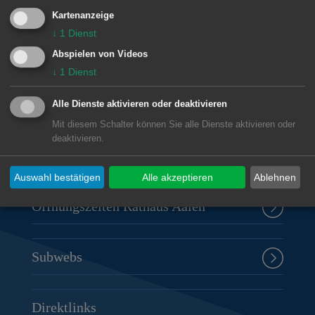
Kartenanzeige
↓
1
Dienst
Unsere Anschrift
Abspielen von Videos
↓
1
Dienst
Rathaus Aalen
Alle Dienste aktivieren oder deaktivieren
Marktplatz 30
Mit diesem Schalter können Sie alle Dienste aktivieren oder
73430
Aalen
deaktivieren.
07361 52-0
presseamt@aalen.de
Auswahl bestätigen
Alle akzeptieren
Ablehnen
Öffnungszeiten Rathaus Aalen
Subwebs
Direktlinks