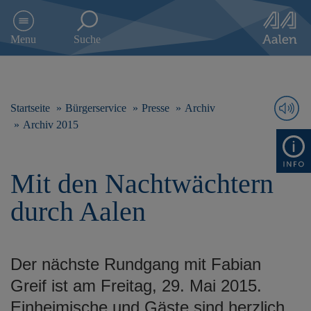
D
i
Menu
Suche
r
e
k
t
z
Startseite
Bürgerservice
Presse
Archiv
u
Archiv 2015
m
I
n
Mit den Nachtwächtern
h
a
durch Aalen
l
t
s
p
Der nächste Rundgang mit Fabian
r
i
Greif ist am Freitag, 29. Mai 2015.
n
Einheimische und Gäste sind herzlich
g