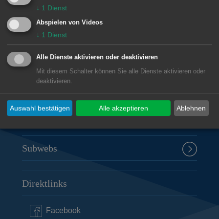
Unsere Anschrift
↓
1
Dienst
Abspielen von Videos
Rathaus Aalen
↓
1
Dienst
Marktplatz 30
Alle Dienste aktivieren oder deaktivieren
73430
Aalen
Mit diesem Schalter können Sie alle Dienste aktivieren oder
07361 52-0
deaktivieren.
presseamt@aalen.de
Auswahl bestätigen
Alle akzeptieren
Ablehnen
Öffnungszeiten Rathaus Aalen
Subwebs
Direktlinks
Facebook