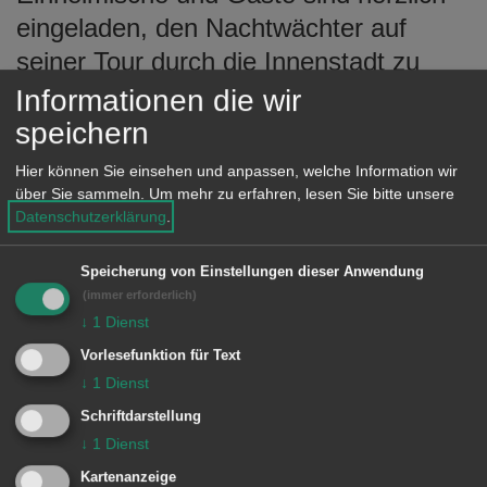
e
eingeladen, den Nachtwächter auf
n
seiner Tour durch die Innenstadt zu
begleiten.
Informationen die wir
speichern
Beginn ist um 21 Uhr am Marktbrunnen
Hier können Sie einsehen und anpassen, welche Information wir
bei der Tourist-Information. Die
über Sie sammeln.
Um mehr zu erfahren, lesen Sie bitte unsere
Teilnahmegebühr für Erwachsene
Datenschutzerklärung
.
beträgt zwei Euro, Kinder/Jugendliche
Speicherung von Einstellungen dieser Anwendung
bis 16 Jahre sind frei.
(immer erforderlich)
↓
1
Dienst
Vorlesefunktion für Text
© Stadt Aalen, 27.05.2015
↓
1
Dienst
Schriftdarstellung
↓
1
Dienst
Kartenanzeige