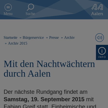
D
i
Menu
Suche
r
e
k
t
z
Startseite
Bürgerservice
Presse
Archiv
u
Archiv 2015
m
I
n
Mit den Nachtwächtern
h
a
durch Aalen
l
t
s
p
Der nächste Rundgang findet am
r
i
Samstag, 19. September 2015
mit
n
Fabian Greif statt. Einheimische und
g