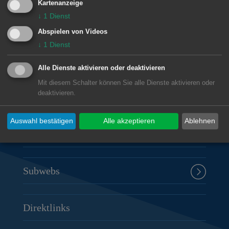
Kartenanzeige
↓
1
Dienst
Unsere Anschrift
Abspielen von Videos
↓
1
Dienst
Rathaus Aalen
Marktplatz 30
Alle Dienste aktivieren oder deaktivieren
73430
Aalen
Mit diesem Schalter können Sie alle Dienste aktivieren oder
07361 52-0
deaktivieren.
presseamt@aalen.de
Auswahl bestätigen
Alle akzeptieren
Ablehnen
Öffnungszeiten Rathaus Aalen
Subwebs
Direktlinks