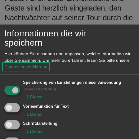
e
Gäste sind herzlich eingeladen, den
n
Nachtwächter auf seiner Tour durch die
Innenstadt zu begleiten.
Informationen die wir
Beginn ist jeweils um 21 Uhr am
speichern
Marktbrunnen bei der Tourist-
Hier können Sie einsehen und anpassen, welche Information wir
Information. Die Teilnahmegebühr für
über Sie sammeln.
Um mehr zu erfahren, lesen Sie bitte unsere
Datenschutzerklärung
.
Erwachsene beträgt zwei Euro,
Kinder/Jugendliche bis 16 Jahre sind
Speicherung von Einstellungen dieser Anwendung
frei.
(immer erforderlich)
↓
1
Dienst
Vorlesefunktion für Text
↓
1
Dienst
© Stadt Aalen, 17.09.2015
Schriftdarstellung
↓
1
Dienst