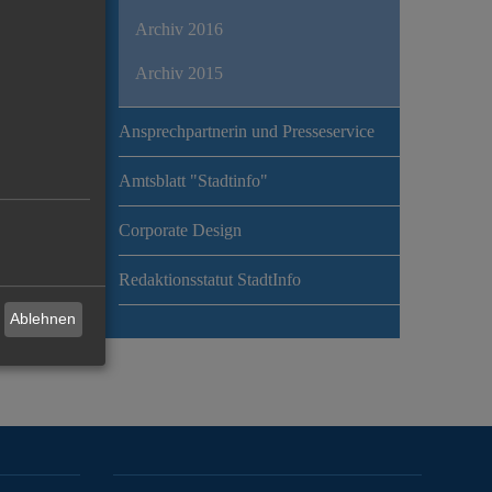
Archiv 2016
Archiv 2015
Ansprechpartnerin und Presseservice
Amtsblatt "Stadtinfo"
Corporate Design
Redaktionsstatut StadtInfo
Ablehnen