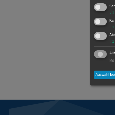
Sch
↓
1
Kar
↓
1
Abs
↓
1
All
Mit
Auswahl bes