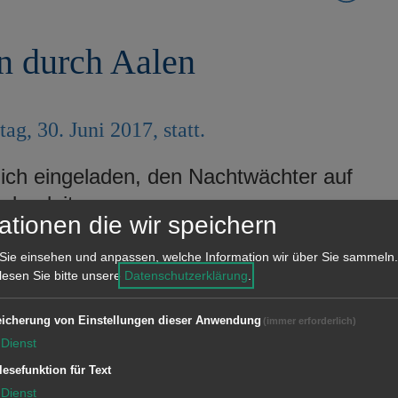
n durch Aalen
g, 30. Juni 2017, statt.
ich eingeladen, den Nachtwächter auf
u begleiten.
ationen die wir speichern
üro der Tourist-Information,
nahmegebühr für Erwachsene beträgt
Sie einsehen und anpassen, welche Information wir über Sie sammeln.
 lesen Sie bitte unsere
Datenschutzerklärung
.
6 Jahre sind frei.
icherung von Einstellungen dieser Anwendung
(immer erforderlich)
Dienst
lesefunktion für Text
Dienst