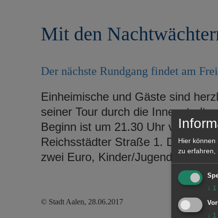
r
e
i
n
Mit den Nachtwächter
n
g
e
n
Der nächste Rundgang findet am Freita
Einheimische und Gäste sind herzl
seiner Tour durch die Innenstadt z
Inform
Beginn ist um 21.30 Uhr vor dem B
Reichsstädter Straße 1. Die Teil
Hier können 
zu erfahren,
zwei Euro, Kinder/Jugendliche bis 1
Spe
↓
1
© Stadt Aalen, 28.06.2017
Vor
↓
1