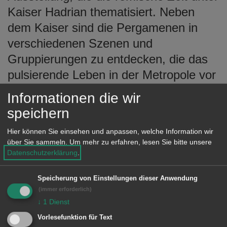
Kaiser Hadrian thematisiert. Neben
dem Kaiser sind die Pergamenen in
verschiedenen Szenen und
Gruppierungen zu entdecken, die das
pulsierende Leben in der Metropole vor
etwa 2000 Jahren verkörpern – eine
Informationen die wir
spannende Reise in die Vergangenheit.
speichern
Hier können Sie einsehen und anpassen, welche Information wir
über Sie sammeln.
Um mehr zu erfahren, lesen Sie bitte unsere
Abfahrt: 8.30 Uhr, Bushaltestelle
Datenschutzerklärung
.
Stefansplatz
Speicherung von Einstellungen dieser Anwendung
Rückkehr: ca. 18.30 Uhr in
(immer erforderlich)
↓
1
Dienst
Wasseralfingen
Vorlesefunktion für Text