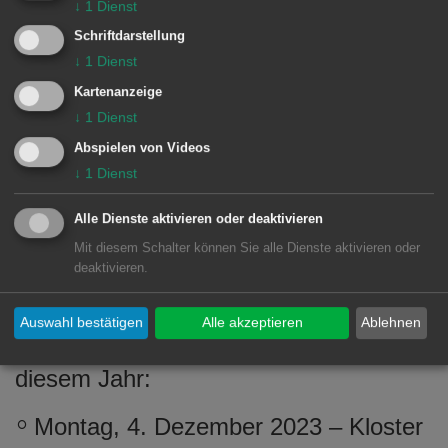
Im Preis enthalten sind das
↓
1
Dienst
Busticket, der Stadtspaziergang
Schriftdarstellung
↓
1
Dienst
sowie der Eintritt samt Führung in
Kartenanzeige
das Gasometer. Karten für 30 Euro
↓
1
Dienst
können, solange der Vorrat reicht,
Abspielen von Videos
noch bis Freitag, 15. September
↓
1
Dienst
2023, im Bezirksamt Wasseralfingen,
Zimmer 10, erworben werden.
Alle Dienste aktivieren oder deaktivieren
Mit diesem Schalter können Sie alle Dienste aktivieren oder
deaktivieren.
Notieren Sie sich auch heute schon
Auswahl bestätigen
Alle akzeptieren
Ablehnen
den Termin unseres letzten Ausflugs in
diesem Jahr:
Montag, 4. Dezember 2023 – Kloster