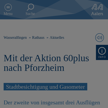
D
i
Menu
Suche
r
e
k
t
z
Wasseralfingen
Rathaus
Aktuelles
u
m
I
Mit der Aktion 60plus
n
h
nach Pforzheim
a
l
t
s
Stadtbesichtigung und Gasometer
p
r
i
n
Der zweite von insgesamt drei Ausflügen
g