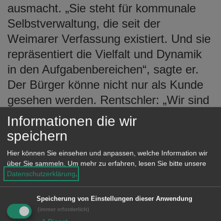
ausmacht. „Sie steht für kommunale
Selbstverwaltung, die seit der
Weimarer Verfassung existiert. Und sie
repräsentiert die Vielfalt und Dynamik
in den Aufgabenbereichen“, sagte er.
Der Bürger könne nicht nur als Kunde
gesehen werden. Rentschler: „Wir sind
zwar Dienstleister, aber führen auch
Informationen die wir
staatliche und hoheitliche Aufgaben
speichern
aus.“ In Anlehnung an einen Ausspruch
Hier können Sie einsehen und anpassen, welche Information wir
des ehemaligen Verteidigungsministers
über Sie sammeln.
Um mehr zu erfahren, lesen Sie bitte unsere
Peter Struck sagte der
Datenschutzerklärung
.
Oberbürgermeister: „Kommunen
Speicherung von Einstellungen dieser Anwendung
verteidigen die Bundesrepublik in ihren
(immer erforderlich)