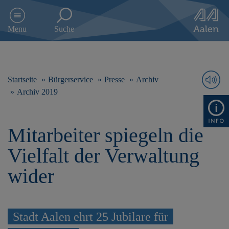
D
i
Menu
Suche
r
e
k
t
z
Startseite
Bürgerservice
Presse
Archiv
u
Archiv 2019
m
I
n
Mitarbeiter spiegeln die
h
a
Vielfalt der Verwaltung
l
t
wider
s
p
r
i
Stadt Aalen ehrt 25 Jubilare für
n
g