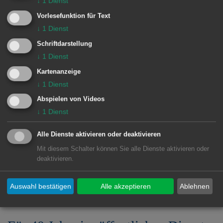
Rathäusern.“ Manchmal befänden sich
↓
1
Dienst
Kommunen in einer
Vorlesefunktion für Text
↓
1
Dienst
Konkurrenzsituation zueinander, doch
Schriftdarstellung
meist gebe es innerhalb der
↓
1
Dienst
kommunalen Familie eine gute
Kartenanzeige
Zusammenarbeit.
↓
1
Dienst
Musikalisch umrahmt wurde die
Abspielen von Videos
↓
1
Dienst
Übergabe von Geschenken und
Urkunden durch den OB und die beiden
Alle Dienste aktivieren oder deaktivieren
Beigeordneten vom Kammerorchester
Mit diesem Schalter können Sie alle Dienste aktivieren oder
deaktivieren.
der Musikschule unter der Leitung von
Stephan Kühling.
Auswahl bestätigen
Alle akzeptieren
Ablehnen