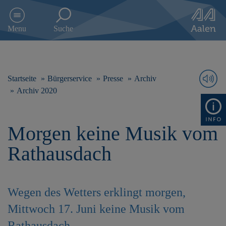
D
i
Menu
Suche
r
e
k
t
z
Startseite
Bürgerservice
Presse
Archiv
u
Archiv 2020
m
I
n
Morgen keine Musik vom
h
a
Rathausdach
l
t
s
p
Wegen des Wetters erklingt morgen,
r
i
Mittwoch 17. Juni keine Musik vom
n
g
Rathausdach.