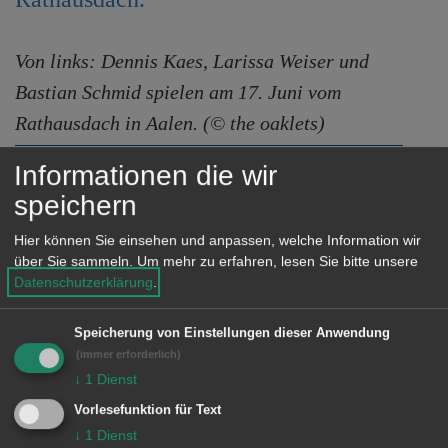
e
n
Von links: Dennis Kaes, Larissa Weiser und
Bastian Schmid spielen am 17. Juni vom
Rathausdach in Aalen. (© the oaklets)
Informationen die wir
Das Konzert der Gruppe „the oaklets“
speichern
wird verschoben, wenn möglich auf den
kommenden Samstag.
Hier können Sie einsehen und anpassen, welche Information wir
über Sie sammeln.
Um mehr zu erfahren, lesen Sie bitte unsere
Die drei Aalener Musiker arrangieren
Datenschutzerklärung
.
bekannte Pop,- Soul- und Jazzsongs.
Speicherung von Einstellungen dieser Anwendung
Das Konzert findet von 12 bis 13 Uhr
(immer erforderlich)
statt.
↓
1
Dienst
Vorlesefunktion für Text
↓
1
Dienst