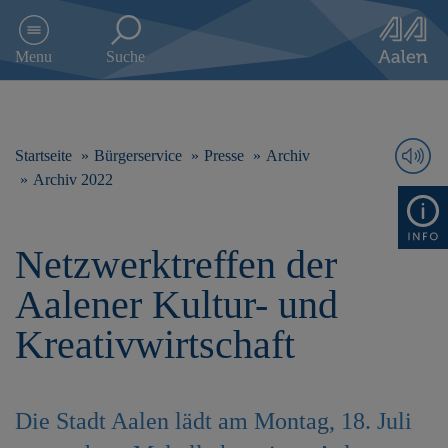
D
i
Menu
Suche
r
e
k
t
z
Startseite
Bürgerservice
Presse
Archiv
u
Archiv 2022
m
I
n
Netzwerktreffen der
h
a
Aalener Kultur- und
l
t
Kreativwirtschaft
s
p
r
i
Die Stadt Aalen lädt am Montag, 18. Juli
n
g