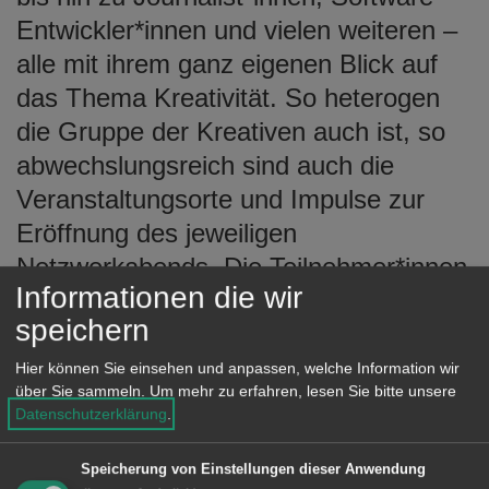
Entwickler*innen und vielen weiteren –
alle mit ihrem ganz eigenen Blick auf
das Thema Kreativität. So heterogen
die Gruppe der Kreativen auch ist, so
abwechslungsreich sind auch die
Veranstaltungsorte und Impulse zur
Eröffnung des jeweiligen
Netzwerkabends. Die Teilnehmer*innen
Informationen die wir
dürfen sich beim diesjährigen
speichern
Netzwerktreffen auf vielfältige
Entdeckungen freuen, während des
Hier können Sie einsehen und anpassen, welche Information wir
über Sie sammeln.
Um mehr zu erfahren, lesen Sie bitte unsere
Rundgangs bekommen die
Datenschutzerklärung
.
Teilnehmer*innen Einblicke in die
Projekte des Kollektiv K und die der
Speicherung von Einstellungen dieser Anwendung