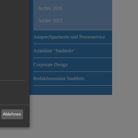
Archiv 2016
Archiv 2015
Ansprechpartnerin und Presseservice
Amtsblatt "Stadtinfo"
Corporate Design
Redaktionsstatut StadtInfo
Ablehnen