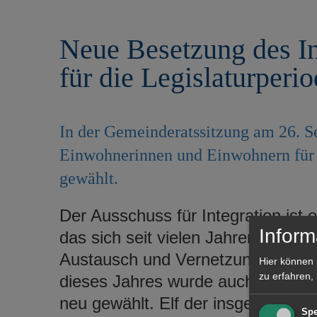
r
e
i
n
Neue Besetzung des In
n
g
für die Legislaturperi
e
n
In der Gemeinderatssitzung am 26. 
Einwohnerinnen und Einwohnern für d
gewählt.
Der Ausschuss für Integration ist 
Inform
das sich seit vielen Jahren für inte
Austausch und Vernetzung einsetz
Hier können 
zu erfahren,
dieses Jahres wurde auch das Gr
neu gewählt. Elf der insgesamt 21
Spe