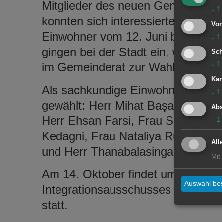
Mitglieder des neuen Gemeinderate
↓
1
konnten sich interessierte und en
Vor
Einwohner vom 12. Juni bis 28. J
↓
1
gingen bei der Stadt ein, wovon 2
Sch
↓
1
im Gemeinderat zur Wahl gestellt
Kar
Als sachkundige Einwohnerinnen 
↓
1
gewählt: Herr Mihat Başaran, Fra
Abs
Herr Ehsan Farsi, Frau Sibel Kami
↓
1
Kedagni, Frau Nataliya Rud, Herr
All
und Herr Thanabalasingam Vyram
Mit
Am 14. Oktober findet um 17 Uhr d
Auswahl bes
Integrationsausschusses im Große
statt.