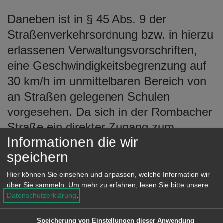
Daneben ist in § 45 Abs. 9 der
Straßenverkehrsordnung bzw. in hierzu
erlassenen Verwaltungsvorschriften,
eine Geschwindigkeitsbegrenzung auf
30 km/h im unmittelbaren Bereich von
an Straßen gelegenen Schulen
vorgesehen. Da sich in der Rombacher
Straße ein direkter Zugang zum
Informationen die wir
Schubart-Gymnasium befindet, wäre
speichern
dort eine zeitlich begrenzte
Geschwindigkeitsreduzierung auf 30
Hier können Sie einsehen und anpassen, welche Information wir
über Sie sammeln.
Um mehr zu erfahren, lesen Sie bitte unsere
km/h anzuordnen.
Datenschutzerklärung
.
Um eine einheitliche, für den fließenden
Speicherung von Einstellungen dieser Anwendung