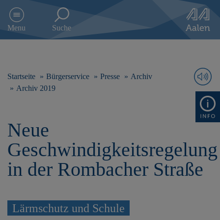
D
i
Menu
Suche
r
e
k
t
z
Startseite
Bürgerservice
Presse
Archiv
u
Archiv 2019
m
I
n
Neue
h
a
Geschwindigkeitsregelung
l
t
in der Rombacher Straße
s
p
r
i
Lärmschutz und Schule
n
g