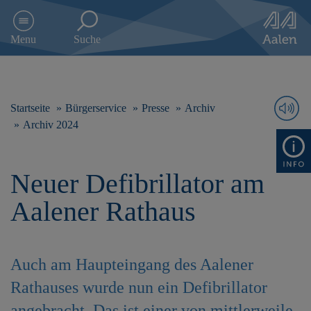
D
i
Menu
Suche
r
e
k
t
z
Startseite
Bürgerservice
Presse
Archiv
u
Archiv 2024
m
I
n
Neuer Defibrillator am
h
a
Aalener Rathaus
l
t
s
p
Auch am Haupteingang des Aalener
r
i
Rathauses wurde nun ein Defibrillator
n
g
angebracht. Das ist einer von mittlerweile