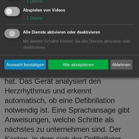
↓
1
Dienst
Defibrillatoren kann im Ernstfall
Abspielen von Videos
überlebenswichtig sein, im Notfall
↓
1
Dienst
kommt es auf jede Minute an. Die
installierten AEDs sind explizit für die
Alle Dienste aktivieren oder deaktivieren
Anwendung durch Laien gedacht sind.
Mit diesem Schalter können Sie alle Dienste aktivieren oder
deaktivieren.
Der AED kommt zum Einsatz, wenn ein
Ersthelfer den Verdacht hat, dass eine
Auswahl bestätigen
Alle akzeptieren
Ablehnen
hilfebedürftige Person Herzprobleme
hat. Das Gerät analysiert den
Herzrhythmus und erkennt
automatisch, ob eine Defibrillation
notwendig ist. Eine Sprachansage gibt
Anweisungen, welche Schritte als
nächstes zu unternehmen sind. Der
Kasten, in dem sich der Defibrillator