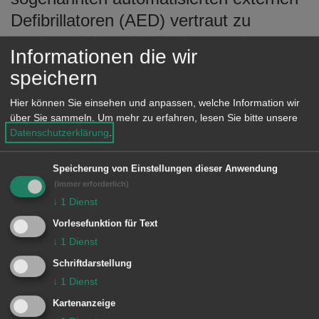
Defibrillatoren (AED) vertraut zu
machen, bietet die Stadtverwaltung
Informationen die wir
Schulungen für ihre Mitarbeiter an.
speichern
Die Standorte der Defibrillatoren sind
Hier können Sie einsehen und anpassen, welche Information wir
vor Ort durch ein grünes Hinweisschild
über Sie sammeln.
Um mehr zu erfahren, lesen Sie bitte unsere
Datenschutzerklärung
.
mit weißem Herz gekennzeichnet. Auch
online kann man nachschauen, wo die
Speicherung von Einstellungen dieser Anwendung
Geräte installiert wurden: Unter
(immer erforderlich)
↓
1
Dienst
www.aalen.de/defibrillator
, im
Vorlesefunktion für Text
Geodatenportal, in der GeoApp Aalen
↓
1
Dienst
sowie im Defikataster unter
Schriftdarstellung
http://definetz.online/1
↓
1
Dienst
Der Zugang zu öffentlichen
Kartenanzeige