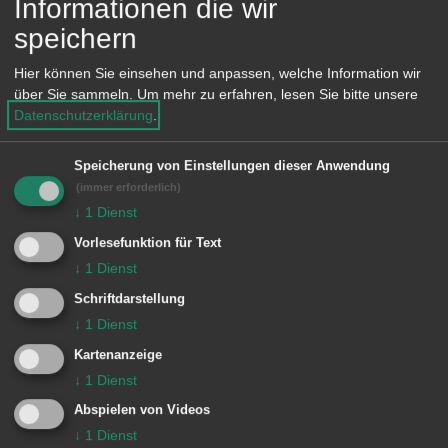
Informationen die wir
zukünftig wieder mindestens einmal
speichern
jährlich erscheinen. Inhalte in der
Hier können Sie einsehen und anpassen, welche Information wir
aktuellen Ausgabe umfassen vor allem
über Sie sammeln.
Um mehr zu erfahren, lesen Sie bitte unsere
den sozialen Bereich und die Bildung.
Datenschutzerklärung
.
Für die kommende Ausgabe ist unter
Speicherung von Einstellungen dieser Anwendung
anderem eine Vorstellung der Vereine
(immer erforderlich)
geplant.
↓
1
Dienst
Vorlesefunktion für Text
Herausgeber ist die Agendagruppe
↓
1
Dienst
WEST mit den SprecherInnen Ulrich
Schriftdarstellung
↓
1
Dienst
Holzbaur und Rosemarie Schwender.
Kartenanzeige
Die nächste Sitzung der Agendagruppe
↓
1
Dienst
findet am Dienstag, 17. März 2020 um
Abspielen von Videos
18 Uhr in den Räumlichkeiten des
↓
1
Dienst