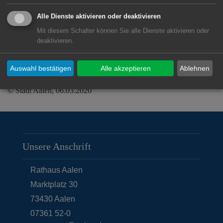
Jugendtreffs im WeststadtZentrum
Alle Dienste aktivieren oder deaktivieren
statt. Dort wird auch die neue Auflage
Mit diesem Schalter können Sie alle Dienste aktivieren oder
des WestAagend besprochen.
deaktivieren.
Interessierte sind herzlich eingeladen.
Auswahl bestätigen
Alle akzeptieren
Ablehnen
© Stadt Aalen, 06.03.2020
Unsere Anschrift
Rathaus Aalen
Marktplatz 30
73430
Aalen
07361 52-0