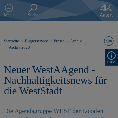
D
i
Menu
Suche
r
e
k
t
z
Startseite
Bürgerservice
Presse
Archiv
u
Archiv 2020
m
I
n
Neuer WestAAgend -
h
a
Nachhaltigkeitsnews für
l
t
die WestStadt
s
p
r
i
Die Agendagruppe WEST der Lokalen
n
g