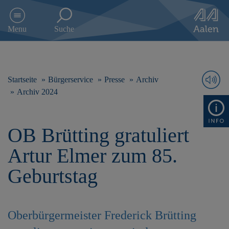
D
i
Menu
Suche
r
e
k
t
z
Startseite
Bürgerservice
Presse
Archiv
u
Archiv 2024
m
I
n
OB Brütting gratuliert
h
a
Artur Elmer zum 85.
l
t
Geburtstag
s
p
r
i
Oberbürgermeister Frederick Brütting
n
g