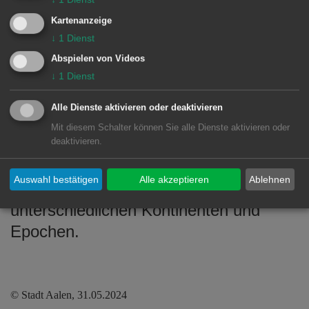
Sein künstlerisches Schaffen umfasst
Kartenanzeige
eine Vielzahl an unterschiedlichen
↓
1
Dienst
Stilen und Kunsttechniken, Grafiken,
Abspielen von Videos
Gemälden und Plastiken.
↓
1
Dienst
Neben seiner künstlerischen Tätigkeit
Alle Dienste aktivieren oder deaktivieren
ist er außerdem Jazzmusiker und ein
Mit diesem Schalter können Sie alle Dienste aktivieren oder
großer Kunstsammler. Die Sammlung
deaktivieren.
der Elmer-Stiftung umfasst eine
Auswahl bestätigen
Alle akzeptieren
Ablehnen
Vielzahl an Kunstwerken aus
unterschiedlichen Kontinenten und
Epochen.
© Stadt Aalen, 31.05.2024