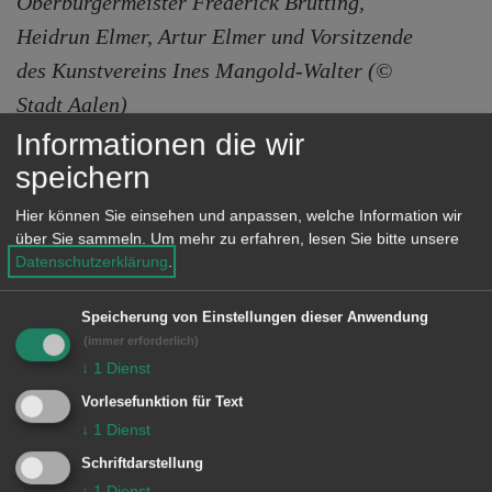
Oberbürgermeister Frederick Brütting,
Heidrun Elmer, Artur Elmer und Vorsitzende
des Kunstvereins Ines Mangold-Walter (©
Stadt Aalen)
Informationen die wir
Der am 29. Mai 1939 in Aalen
speichern
geborene Künstler studierte von 1961
Hier können Sie einsehen und anpassen, welche Information wir
bis 1966 Malerei und Kunstgeschichte
über Sie sammeln.
Um mehr zu erfahren, lesen Sie bitte unsere
sowie Philosophie, Geschichte und
Datenschutzerklärung
.
Politikwissenschaft in Stuttgart.
Speicherung von Einstellungen dieser Anwendung
Anschließend war er viele Jahre als
(immer erforderlich)
Lehrer und Kunsterzieher am Theodor-
↓
1
Dienst
Heuss-Gymnasium in Aalen tätig. 1983
Vorlesefunktion für Text
war er Mitbegründer und bis 2021
↓
1
Dienst
Vorsitzender des Kunstvereins Aalen.
Schriftdarstellung
↓
1
Dienst