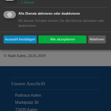
Kollmann gaben im Dialog mit OB Thilo
↓
1
Dienst
Rentschler sowie dem Jubilar Impulse.
Alle Dienste aktivieren oder deaktivieren
„Wir freuen uns auch weiterhin über ihr
Mit diesem Schalter können Sie alle Dienste aktivieren oder
Wissen in den politischen Gremien“,
deaktivieren.
sagte der OB.
Auswahl bestätigen
Alle akzeptieren
Ablehnen
© Stadt Aalen, 24.01.2019
Unsere Anschrift
Rathaus Aalen
Marktplatz 30
73430
Aalen