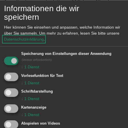
fundiertes und aktives Wirken für den
Informationen die wir
Teilort sowie die gesamte Stadt Aalen.
speichern
„Ich habe während der vergangenen
Hier können Sie einsehen und anpassen, welche Information wir
fünf Jahre sehr konstruktive Gespräche
über Sie sammeln.
Um mehr zu erfahren, lesen Sie bitte unsere
in Fachsenfeld führen können. Jürgen
Datenschutzerklärung
.
Opferkuch kennt alle Entwicklungen im
Ort und immer einen Lösungsvorschlag
Speicherung von Einstellungen dieser Anwendung
(immer erforderlich)
parat“, sagte Rentschler.
↓
1
Dienst
Wie fast jeden Tag im Hause
Vorlesefunktion für Text
↓
1
Dienst
Opferkuch wurde auch am 75.
Schriftdarstellung
Geburtstag die Kommunalpolitik
↓
1
Dienst
besprochen. Otto Ammon, Urgestein
Kartenanzeige
der Freien Wähler Vereinigung (FWV)
↓
1
Dienst
im Ort, sowie Ortschaftsrätin Sabine
Abspielen von Videos