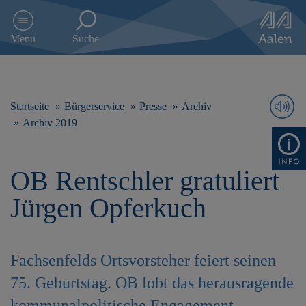
D
i
Menu
Suche
r
e
k
t
z
Startseite
Bürgerservice
Presse
Archiv
u
Archiv 2019
m
I
n
OB Rentschler gratuliert
h
a
Jürgen Opferkuch
l
t
s
p
Fachsenfelds Ortsvorsteher feiert seinen
r
i
75. Geburtstag. OB lobt das herausragende
n
g
kommunalpolitische Engagement.