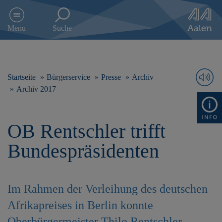
D
i
Menu
Suche
r
e
k
t
z
Startseite
Bürgerservice
Presse
Archiv
u
Archiv 2017
m
I
n
OB Rentschler trifft
h
a
Bundespräsidenten
l
t
s
p
Im Rahmen der Verleihung des deutschen
r
i
Afrikapreises in Berlin konnte
n
g
Oberbürgermeister Thilo Rentschler