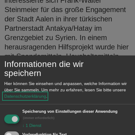
interessierte sich Frank-Walter
Steinmeier für das große Engagement
der Stadt Aalen in ihrer türkischen
Partnerstadt Antakya/Hatay im
Grenzgebiet zu Syrien. In einem
herausragenden Hilfsprojekt wurde hier
mit Spendemitteln, Haushaltsmitteln
Informationen die wir
der Stadt Aalen und durch
speichern
Unterstützung des Landes Baden-
Württemberg eine Schule für syrische
Hier können Sie einsehen und anpassen, welche Information wir
über Sie sammeln.
Um mehr zu erfahren, lesen Sie bitte unsere
Flüchtlingskinder gebaut und im
Datenschutzerklärung
.
Oktober 2016 eröffnet. Ende
September 2017 konnten noch zwei
Speicherung von Einstellungen dieser Anwendung
(immer erforderlich)
Sportplätze bei dem Schulgebäude
↓
1
Dienst
feierlich eröffnet werden, welche
Vorlesefunktion für Text