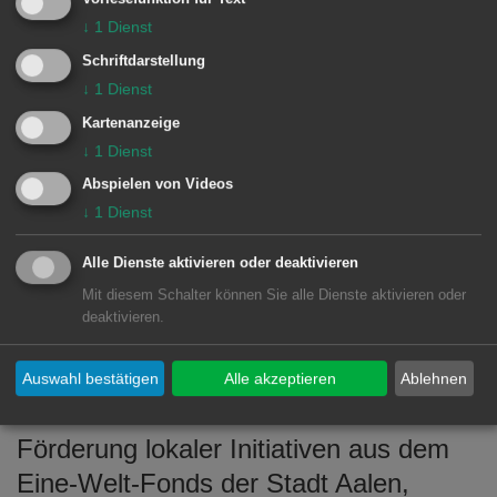
ebenfalls aus Spendengeldern
↓
1
Dienst
finanziert wurden. Eine Delegation aus
Schriftdarstellung
Aalen wurde von Oberbürgermeister
↓
1
Dienst
Thilo Rentschler angeführt und hat die
Kartenanzeige
↓
1
Dienst
Sportplätze eingeweiht.
Städtepartnerschaften mit der Türkei
Abspielen von Videos
↓
1
Dienst
kommt eine sehr große Bedeutung zu
und es ist äußerst wichtig die
Alle Dienste aktivieren oder deaktivieren
zwischenmenschlichen Kontakte über
Mit diesem Schalter können Sie alle Dienste aktivieren oder
deaktivieren.
Landesgrenzen hinweg zu pflegen.
Besonders betonte er auch die bereits
Auswahl bestätigen
Alle akzeptieren
Ablehnen
seit Jahrzehnten bestehende
Förderung lokaler Initiativen aus dem
Eine-Welt-Fonds der Stadt Aalen,