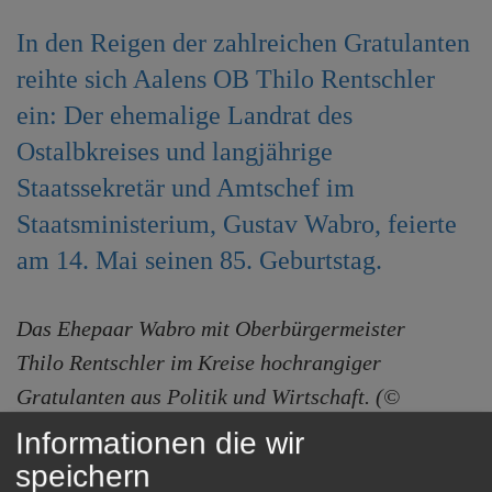
e
In den Reigen der zahlreichen Gratulanten
n
reihte sich Aalens OB Thilo Rentschler
ein: Der ehemalige Landrat des
Ostalbkreises und langjährige
Staatssekretär und Amtschef im
Staatsministerium, Gustav Wabro, feierte
am 14. Mai seinen 85. Geburtstag.
Das Ehepaar Wabro mit Oberbürgermeister
Thilo Rentschler im Kreise hochrangiger
Gratulanten aus Politik und Wirtschaft. (©
Stadt Aalen)
Informationen die wir
speichern
Bei einem privaten Besuch überbrachte