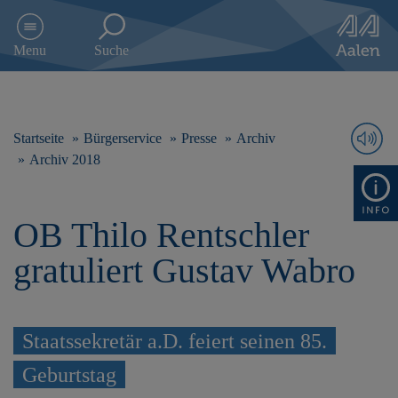
D
i
Menu
Suche
r
e
k
t
z
Startseite
Bürgerservice
Presse
Archiv
u
Archiv 2018
m
I
n
OB Thilo Rentschler
h
a
gratuliert Gustav Wabro
l
t
s
p
r
Staatssekretär a.D. feiert seinen 85.
i
Geburtstag
n
g