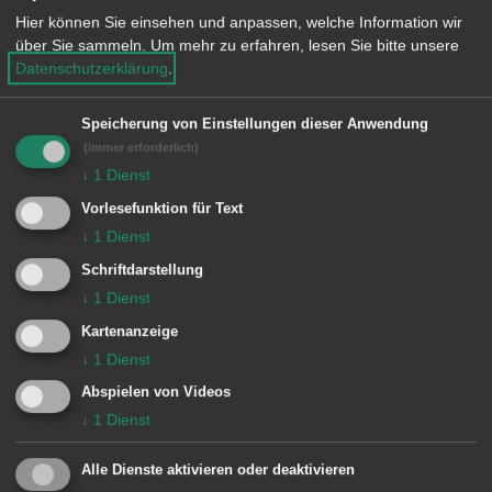
Hier können Sie einsehen und anpassen, welche Information wir
das Stadtoberhaupt die besten Grüße
über Sie sammeln.
Um mehr zu erfahren, lesen Sie bitte unsere
im Namen der gesamten Aalener
Datenschutzerklärung
.
Stadtverwaltung. „Sie haben in ihrem
Speicherung von Einstellungen dieser Anwendung
Berufsleben viel für die Stadt Aalen und
(immer erforderlich)
die Region bewegt“, sagte Rentschler.
↓
1
Dienst
Wabro, der bis 2001 Abgeordneter im
Vorlesefunktion für Text
Stuttgarter Landtag war und seit 1959
↓
1
Dienst
mit seiner Frau Mechthild verheiratet
Schriftdarstellung
ist, bedankte sich für die Glückwünsche
↓
1
Dienst
und unterstrich die Bedeutung einer
Kartenanzeige
↓
1
Dienst
guten kommunalen
Abspielen von Videos
Interessenvertretung der Raumschaft
↓
1
Dienst
gegenüber der Landes- und
Bundespolitik.
Alle Dienste aktivieren oder deaktivieren