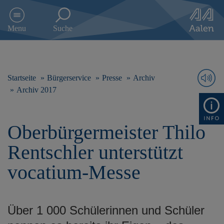
D
i
Menu
Suche
r
e
k
t
z
Startseite
Bürgerservice
Presse
Archiv
u
Archiv 2017
m
I
n
Oberbürgermeister Thilo
h
a
Rentschler unterstützt
l
t
vocatium-Messe
s
p
r
i
Über 1 000 Schülerinnen und Schüler
n
g