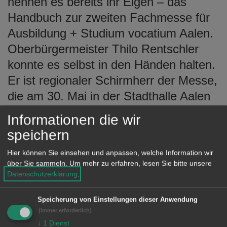
nennen es bereits ihr Eigen – das
e
Handbuch zur zweiten Fachmesse für
n
Ausbildung + Studium vocatium Aalen.
Oberbürgermeister Thilo Rentschler
konnte es selbst in den Händen halten.
Er ist regionaler Schirmherr der Messe,
die am 30. Mai in der Stadthalle Aalen
stattfindet und Schülerinnen und
Informationen die wir
Schülern bei ihrer Berufs- und
speichern
Studienwahl unterstützt. 26
Hier können Sie einsehen und anpassen, welche Information wir
Unternehmen, Institutionen, (Berufs-)
über Sie sammeln.
Um mehr zu erfahren, lesen Sie bitte unsere
Fachschulen und Hochschulen stehen
Datenschutzerklärung
.
für persönliche Gespräche zur
Speicherung von Einstellungen dieser Anwendung
Verfügung.
(immer erforderlich)
↓
1
Dienst