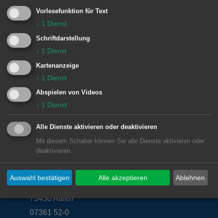
nteressierte Schulen können sich
Vorlesefunktion für Text
anmelden bei Dorothee Mack, E-Mail:
↓
1
Dienst
d.mack@if-talent.de
, Telefon: 07361
Schriftdarstellung
9759051,
www.erfolg-im-beruf.de
.
↓
1
Dienst
Kartenanzeige
↓
1
Dienst
© Stadt Aalen, 08.05.2017
Abspielen von Videos
↓
1
Dienst
Alle Dienste aktivieren oder deaktivieren
Mit diesem Schalter können Sie alle Dienste aktivieren oder
Unsere Anschrift
deaktivieren.
Rathaus Aalen
Auswahl bestätigen
Alle akzeptieren
Ablehnen
Marktplatz 30
73430
Aalen
07361 52-0