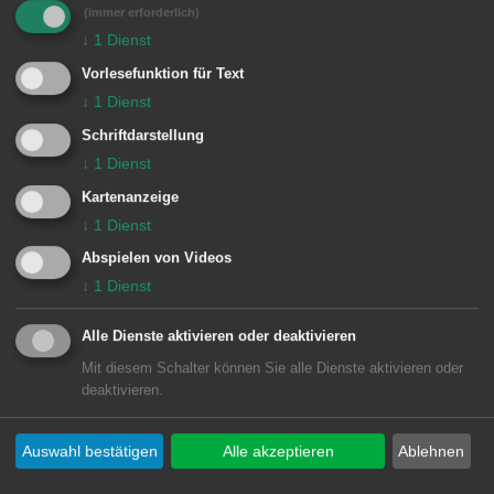
(immer erforderlich)
Dezember und Dienstag, 31. Dezember
↓
1
Dienst
geschlossen. Von Donnerstag, 26.
Vorlesefunktion für Text
Dezember bis Montag, 30. Dezember
↓
1
Dienst
sowie von Mittwoch, 1. Januar 2025 bis
Schriftdarstellung
Montag, 6. Januar 2025 gelten die
↓
1
Dienst
regulären Öffnungszeiten, diese sind
Kartenanzeige
↓
1
Dienst
unter www.kunstverein-aalen.de zu
finden.
Abspielen von Videos
↓
1
Dienst
Alle Dienste aktivieren oder deaktivieren
Begegnungsstätte Bürgerspital,
Mit diesem Schalter können Sie alle Dienste aktivieren oder
deaktivieren.
Jugendhäuser und
Sozialberatungszentrum
Auswahl bestätigen
Alle akzeptieren
Ablehnen
Die
Begegnungsstätte Bürgerspital