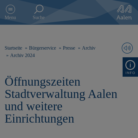
D
i
Menu
Suche
r
e
k
t
z
Startseite
Bürgerservice
Presse
Archiv
u
Archiv 2024
m
I
n
Öffnungszeiten
h
a
Stadtverwaltung Aalen
l
t
und weitere
s
p
Einrichtungen
r
i
n
g