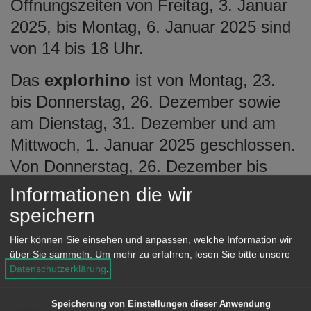
Öffnungszeiten von Freitag, 3. Januar
2025, bis Montag, 6. Januar 2025 sind
von 14 bis 18 Uhr.
Das
explorhino
ist von Montag, 23.
bis Donnerstag, 26. Dezember sowie
am Dienstag, 31. Dezember und am
Mittwoch, 1. Januar 2025 geschlossen.
Von Donnerstag, 26. Dezember bis
Sonntag, 30. Dezember sowie von
Informationen die wir
Mittwoch, 2. Januar 2025 bis Montag,
speichern
6. Januar 2025 ist von 10 bis 18 Uhr
Hier können Sie einsehen und anpassen, welche Information wir
geöffnet.
über Sie sammeln.
Um mehr zu erfahren, lesen Sie bitte unsere
Datenschutzerklärung
.
Der
Kunstverein Aalen
hat am
Dienstag, 24. Dezember, Mittwoch, 25.
Speicherung von Einstellungen dieser Anwendung