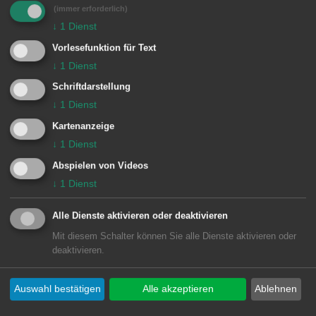
(immer erforderlich)
↓
1
Dienst
Einheiten Feuerwehr Aalen:
Vorlesefunktion für Text
↓
1
Dienst
1 Aalen
1/59 ÖWSF
Schriftdarstellung
↓
1
Dienst
Kartenanzeige
↓
1
Dienst
Abspielen von Videos
↓
1
Dienst
Alle Dienste aktivieren oder deaktivieren
Mit diesem Schalter können Sie alle Dienste aktivieren oder
deaktivieren.
Unsere Anschrift
Auswahl bestätigen
Alle akzeptieren
Ablehnen
Rathaus Aalen