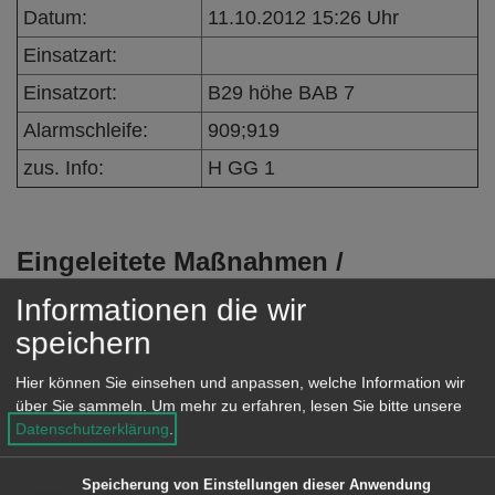
e
Datum:
11.10.2012 15:26 Uhr
n
Einsatzart:
Einsatzort:
B29 höhe BAB 7
Alarmschleife:
909;919
zus. Info:
H GG 1
Eingeleitete Maßnahmen /
Einsatzverlauf:
Informationen die wir
Anforderung zur Überlandhilfe von der
speichern
Feuerwehr Westhausen. Ölspur wurde
Hier können Sie einsehen und anpassen, welche Information wir
mit ÖWSF entfernt.
über Sie sammeln.
Um mehr zu erfahren, lesen Sie bitte unsere
Datenschutzerklärung
.
Besondere Vorkommnisse:
Speicherung von Einstellungen dieser Anwendung