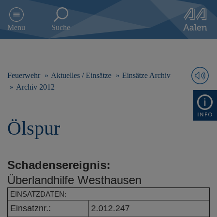
D
i
Menu
Suche
r
e
k
t
z
Feuerwehr
Aktuelles / Einsätze
Einsätze Archiv
u
Archiv 2012
m
I
n
Ölspur
h
a
l
t
Schadensereignis:
s
p
Überlandhilfe Westhausen
r
i
EINSATZDATEN:
n
Einsatznr.:
2.012.247
g