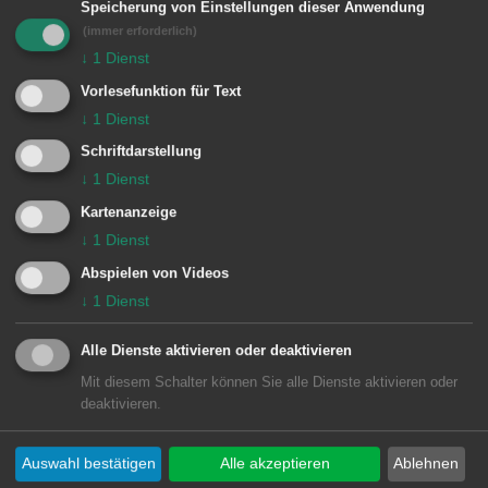
Besondere Vorkommnisse:
Speicherung von Einstellungen dieser Anwendung
(immer erforderlich)
↓
1
Dienst
Vorlesefunktion für Text
Einheiten Feuerwehr Aalen:
↓
1
Dienst
1 Aalen
1/59 ÖWSF
Schriftdarstellung
↓
1
Dienst
Kartenanzeige
↓
1
Dienst
Abspielen von Videos
↓
1
Dienst
Alle Dienste aktivieren oder deaktivieren
Mit diesem Schalter können Sie alle Dienste aktivieren oder
deaktivieren.
Unsere Anschrift
Auswahl bestätigen
Alle akzeptieren
Ablehnen