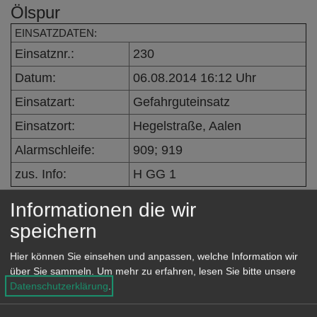
Ölspur
e
n
EINSATZDATEN:
Einsatznr.:
230
Datum:
06.08.2014 16:12 Uhr
Einsatzart:
Gefahrguteinsatz
Einsatzort:
Hegelstraße, Aalen
Alarmschleife:
909; 919
zus. Info:
H GG 1
Informationen die wir
speichern
Eingeleitete Maßnahmen /
Einsatzverlauf:
Hier können Sie einsehen und anpassen, welche Information wir
über Sie sammeln.
Um mehr zu erfahren, lesen Sie bitte unsere
Ölspur wurde mit ÖWSF entfernt.
Datenschutzerklärung
.