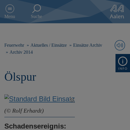
D
i
Menu
Suche
r
e
k
t
z
Feuerwehr
Aktuelles / Einsätze
Einsätze Archiv
u
Archiv 2014
m
I
n
Ölspur
h
a
l
t
s
p
r
(© Rolf Erhardt)
i
n
Schadensereignis:
g