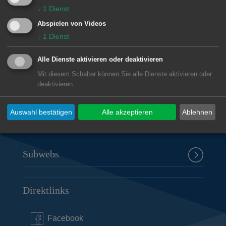
Unsere Anschrift
↓
1
Dienst
Abspielen von Videos
Rathaus Aalen
↓
1
Dienst
Marktplatz 30
Alle Dienste aktivieren oder deaktivieren
73430
Aalen
Mit diesem Schalter können Sie alle Dienste aktivieren oder
07361 52-0
deaktivieren.
presseamt@aalen.de
Auswahl bestätigen
Alle akzeptieren
Ablehnen
Öffnungszeiten Rathaus Aalen
Subwebs
Direktlinks
Facebook