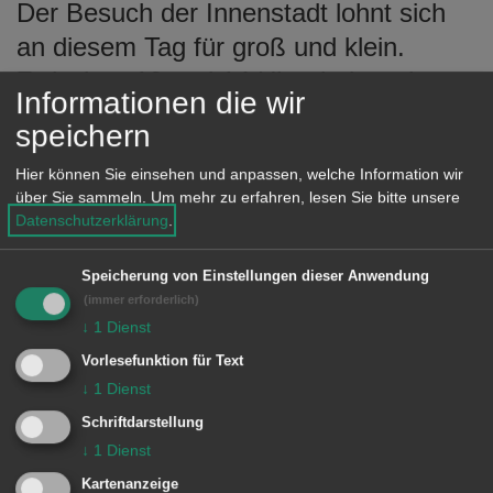
Der Besuch der Innenstadt lohnt sich
e
n
an diesem Tag für groß und klein.
Zwischen 10 und 14 Uhr sind zwei
Informationen die wir
Hasen in der Innenstadt und den
speichern
Geschäften unterwegs und
Hier können Sie einsehen und anpassen, welche Information wir
verschenken buntbemalte Hühnereier,
über Sie sammeln.
Um mehr zu erfahren, lesen Sie bitte unsere
oder leckere Überraschungseier. Mit
Datenschutzerklärung
.
etwas Glück treffen auch Sie die Hasen
Speicherung von Einstellungen dieser Anwendung
in der City.
(immer erforderlich)
↓
1
Dienst
Vorlesefunktion für Text
© Stadt Aalen, 27.03.2015
↓
1
Dienst
Schriftdarstellung
↓
1
Dienst
Kartenanzeige