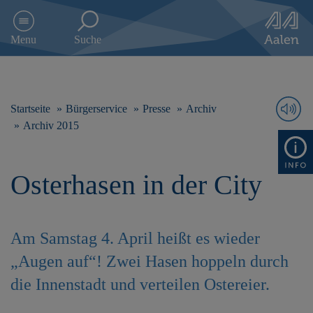
D
i
Menu
Suche
r
e
k
t
z
Startseite
Bürgerservice
Presse
Archiv
u
Archiv 2015
m
I
n
Osterhasen in der City
h
a
l
t
s
Am Samstag 4. April heißt es wieder
p
„Augen auf“! Zwei Hasen hoppeln durch
r
i
die Innenstadt und verteilen Ostereier.
n
g