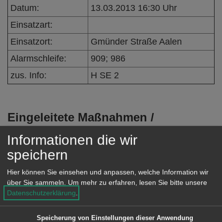
e
Datum:
13.03.2013 16:30 Uhr
n
Einsatzart:
Einsatzort:
Gmünder Straße Aalen
Alarmschleife:
909; 986
zus. Info:
H SE 2
Eingeleitete Maßnahmen /
Einsatzverlauf:
Informationen die wir
Person war vor Eintreffen der
speichern
Feuerwehr befreit.
Hier können Sie einsehen und anpassen, welche Information wir
über Sie sammeln.
Um mehr zu erfahren, lesen Sie bitte unsere
Besondere Vorkommnisse:
Datenschutzerklärung
.
Speicherung von Einstellungen dieser Anwendung