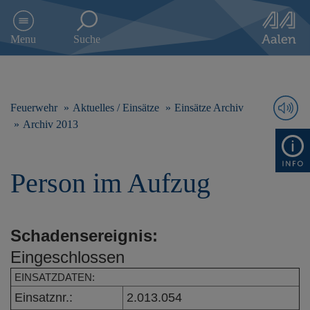
D
i
Menu
Suche
r
e
k
t
z
Feuerwehr
Aktuelles / Einsätze
Einsätze Archiv
u
Archiv 2013
m
I
n
Person im Aufzug
h
a
l
t
Schadensereignis:
s
p
Eingeschlossen
r
i
EINSATZDATEN:
n
Einsatznr.:
2.013.054
g