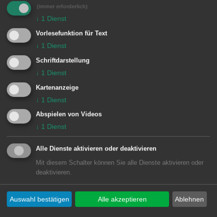
(immer erforderlich)
Einheiten Feuerwehr Aalen:
↓
1
Dienst
Zugführer vom Dienst
1/11 ELW (ZvD)
Vorlesefunktion für Text
↓
1
Dienst
1 Aalen
1/44 LF 16/12
Schriftdarstellung
↓
1
Dienst
Kartenanzeige
↓
1
Dienst
Abspielen von Videos
↓
1
Dienst
Alle Dienste aktivieren oder deaktivieren
Mit diesem Schalter können Sie alle Dienste aktivieren oder
deaktivieren.
Unsere Anschrift
Auswahl bestätigen
Alle akzeptieren
Ablehnen
Rathaus Aalen