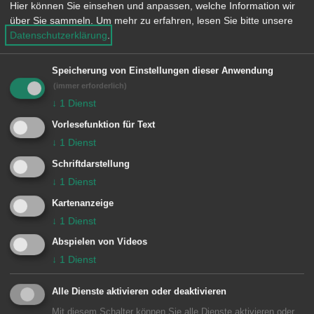
Technische Ursache für die
Hier können Sie einsehen und anpassen, welche Information wir
über Sie sammeln.
Um mehr zu erfahren, lesen Sie bitte unsere
Rauchentwicklung vermutet. Nach der
Datenschutzerklärung
.
Kontrolle der Einsatzstelle rückten die
Kräfte wider ein.
Speicherung von Einstellungen dieser Anwendung
(immer erforderlich)
↓
1
Dienst
Besondere Vorkommnisse:
Vorlesefunktion für Text
↓
1
Dienst
Schriftdarstellung
Einheiten Feuerwehr Aalen:
↓
1
Dienst
Zugführer vom Dienst
1/11 ELW (ZvD)
Kartenanzeige
↓
1
Dienst
3 Ebnat / Waldhausen
3/23 TLF 16
Abspielen von Videos
↓
1
Dienst
Alle Dienste aktivieren oder deaktivieren
Mit diesem Schalter können Sie alle Dienste aktivieren oder