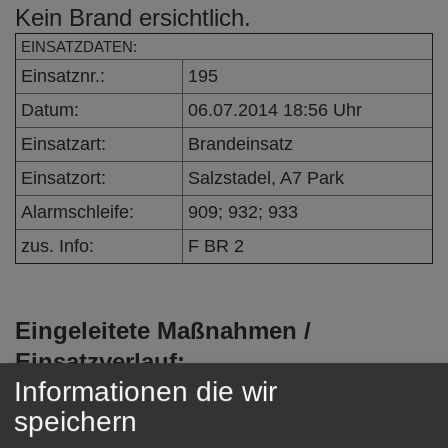
Kein Brand ersichtlich.
e
n
EINSATZDATEN:
Einsatznr.:
195
Datum:
06.07.2014 18:56 Uhr
Einsatzart:
Brandeinsatz
Einsatzort:
Salzstadel, A7 Park
Alarmschleife:
909; 932; 933
zus. Info:
F BR 2
Eingeleitete Maßnahmen /
Einsatzverlauf:
Informationen die wir
Beim Eintreffen der Feuerwehr war
speichern
kein Brand ersichtlich. Es wurde eine