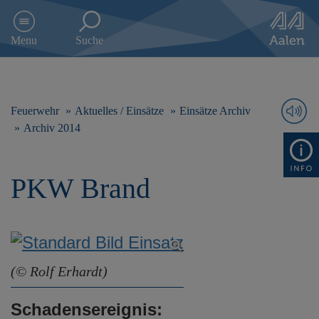
D
i
Menu
Suche
r
e
k
t
z
Feuerwehr
Aktuelles / Einsätze
Einsätze Archiv
u
Archiv 2014
m
I
n
PKW Brand
h
a
l
t
s
p
r
(© Rolf Erhardt)
i
n
Schadensereignis:
g