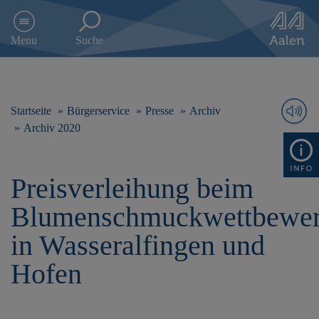
D
i
Menu
Suche
r
e
k
t
z
Startseite
Bürgerservice
Presse
Archiv
u
Archiv 2020
m
I
n
Preisverleihung beim
h
a
Blumenschmuckwettbewe
l
t
in Wasseralfingen und
s
p
Hofen
r
i
n
g