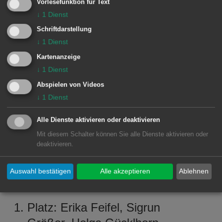
Vorlesefunktion für Text
↓
1
Dienst
Preis: Erika Feifel, Monika
Schriftdarstellung
Gärtner, Sigrun Gräßer, Erich
↓
1
Dienst
Jooß, Ingeborg Lehnert, Helga
Kartenanzeige
↓
1
Dienst
Moses, Albert Winkler
Abspielen von Videos
Preis: Hildegard Baßler
↓
1
Dienst
Preis: Karl Groß, Heidrun
Hirschl, Ingeborg Kieninger,
Alle Dienste aktivieren oder deaktivieren
Tanja Picciolo-Schweikert
Mit diesem Schalter können Sie alle Dienste aktivieren oder
deaktivieren.
Kategorie Balkon
Auswahl bestätigen
Alle akzeptieren
Ablehnen
Platz: Erika Feifel, Sigrun