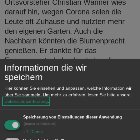
Ortsvorsteher Christian Wanner wies
darauf hin, wegen Corona seien die
Leute oft Zuhause und nutzten mehr
den eigenen Garten. Auch die
Nachbarn könnten die Blumenpracht
genießen. Er dankte für das
Engagement, dadurch würden die
Informationen die wir
Ortsteile schöner. Ziel in Hofen sei, die
speichern
Zahl der Geehrten im nächsten Jahr zu
verdoppeln.
Hier können Sie einsehen und anpassen, welche Information wir
über Sie sammeln.
Um mehr zu erfahren, lesen Sie bitte unsere
Datenschutzerklärung
.
Ausgezeichnet wurden:
Speicherung von Einstellungen dieser Anwendung
(immer erforderlich)
↓
1
Dienst
Kategorie Vorgärten/Hauseingang