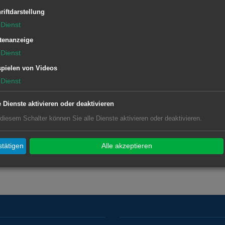
adt, hier sollen dringend benötigte
riftdarstellung
rd entstehen, um auch im Segment
Dienst
ichendes Angebot vorhalten zu
tenanzeige
te man das Grundstück Maiergasse in
Dienst
sionsfläche im Stadtgebiet Aalen. Auch
pielen von Videos
auung entstehen.
Dienst
e Dienste aktivieren oder deaktivieren
 diesem Schalter können Sie alle Dienste aktivieren oder deaktivieren.
tätigen
Alle akzeptieren