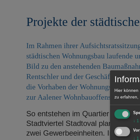
r
e
i
n
Projekte der städtisc
n
g
e
n
Im Rahmen ihrer Aufsichtsratssitzung
städtischen Wohnungsbau laufende und
Bild zu den anstehenden Baumaßnah
Rentschler und der Geschäftsführer 
Inform
die Vorhaben der Wohnungsbau, mit d
Hier können 
zur Aalener Wohnbauoffensive beitra
zu erfahren,
So entstehen im Quartier am Sta
Spe
↓
1
Stadtviertel Stadtoval plant die 
Vor
zwei Gewerbeeinheiten. In der Gar
↓
1