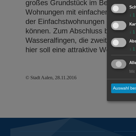
großes Grundstück im Besitz der St
Sch
Wohnungen mit einfachem Standa
↓
1
der Einfachstwohnungen ein ausre
Kar
können. Zum Abschluss besichtig
↓
1
Wasseralfingen, die zweite Konver
Abs
hier soll eine attraktive Wohnbeb
↓
1
All
Mit
© Stadt Aalen, 28.11.2016
Auswahl bes