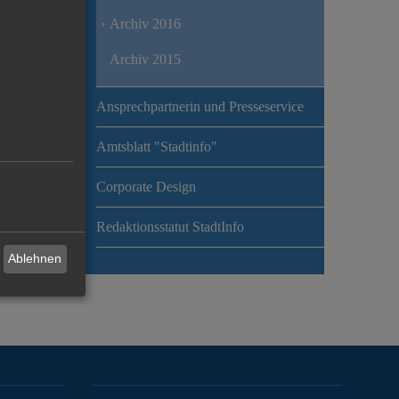
Archiv 2016
Archiv 2015
Ansprechpartnerin und Presseservice
Amtsblatt "Stadtinfo"
Corporate Design
Redaktionsstatut StadtInfo
Ablehnen