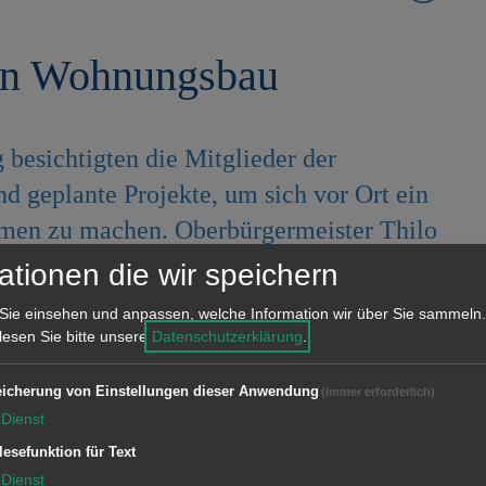
hen Wohnungsbau
 besichtigten die Mitglieder der
 geplante Projekte, um sich vor Ort ein
men zu machen. Oberbürgermeister Thilo
der Wohnungsbau Robert Ihl erläuterten
ationen die wir speichern
enen die städtische Tochter entscheidend
Sie einsehen und anpassen, welche Information wir über Sie sammeln.
gen will.
 lesen Sie bitte unsere
Datenschutzerklärung
.
dtgarten 67 Wohnungen und im neuen
icherung von Einstellungen dieser Anwendung
(immer erforderlich)
Dienst
Wohnungsbau 21 Wohneinheiten plus
lesefunktion für Text
tenstraße befindet sich ein 800 m²
Dienst