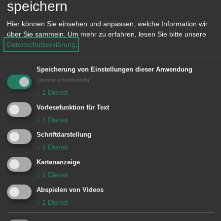
speichern
obliegenden Pflichten ordnungsgemäß
erfüllt werden.
Hier können Sie einsehen und anpassen, welche Information wir
über Sie sammeln.
Um mehr zu erfahren, lesen Sie bitte unsere
Datenschutzerklärung
.
Zum Streuen sollte möglichst
abstumpfendes Material wie Sand,
Speicherung von Einstellungen dieser Anwendung
Splitt oder Asche verwendet werden.
(immer erforderlich)
Die Verwendung von Salz oder
↓
1
Dienst
salzhaltigen Stoffen ist grundsätzlich
Vorlesefunktion für Text
↓
1
Dienst
verboten. Als Ausnahmen hierfür gelten
Schriftdarstellung
z.B. Eisglätte oder gefährliche
↓
1
Dienst
Steigungsstellen. Die Verwendung von
Kartenanzeige
auftauenden Mitteln ist in diesen Fällen
↓
1
Dienst
auf ein Höchstmaß (max. 10g/m²) zu
Abspielen von Videos
beschränken.
↓
1
Dienst