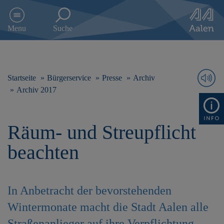
D
i
Menu
Suche
r
e
k
t
z
Startseite
Bürgerservice
Presse
Archiv
u
Archiv 2017
m
I
n
Räum- und Streupflicht
h
a
beachten
l
t
s
p
In Anbetracht der bevorstehenden
r
i
Wintermonate macht die Stadt Aalen alle
n
g
Straßenanlieger auf ihre Verpflichtung