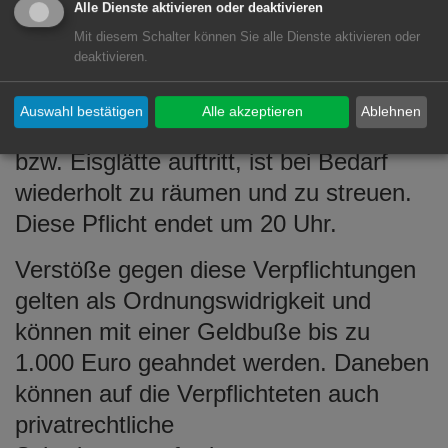
Die Gehwege und sonstigen Flächen
Alle Dienste aktivieren oder deaktivieren
müssen werktags bis 7 Uhr, sonn- und
Mit diesem Schalter können Sie alle Dienste aktivieren oder
deaktivieren.
feiertags bis 8 Uhr geräumt und
gestreut sein. Wenn nach diesem
Auswahl bestätigen
Alle akzeptieren
Ablehnen
Zeitpunkt Schnee fällt oder Schnee-
bzw. Eisglätte auftritt, ist bei Bedarf
wiederholt zu räumen und zu streuen.
Diese Pflicht endet um 20 Uhr.
Verstöße gegen diese Verpflichtungen
gelten als Ordnungswidrigkeit und
können mit einer Geldbuße bis zu
1.000 Euro geahndet werden. Daneben
können auf die Verpflichteten auch
privatrechtliche